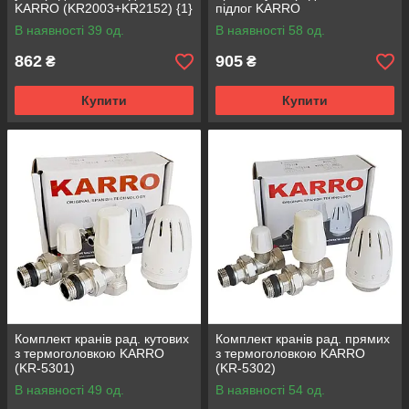
KARRO (KR2003+KR2152) {1}
підлог KARRO
(KR2004+KR2152) {1}
В наявності 39 од.
В наявності 58 од.
862
905
₴
₴
Купити
Купити
Комплект кранів рад. кутових
Комплект кранів рад. прямих
з термоголовкою KARRO
з термоголовкою KARRO
(KR-5301)
(KR-5302)
В наявності 49 од.
В наявності 54 од.