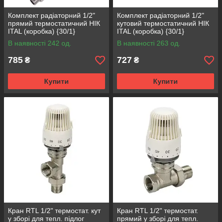
Комплект радіаторний 1/2"
Комплект радіаторний 1/2"
прямий термостатичний НІК
кутовий термостатичний НІК
ITAL (коробка) {30/1}
ITAL (коробка) {30/1}
В наявності 242 од.
В наявності 263 од.
785
727
₴
₴
Купити
Купити
Кран RTL 1/2" термостат. кут
Кран RTL 1/2" термостат.
у зборі для тепл. підлог
прямий у зборі для тепл.