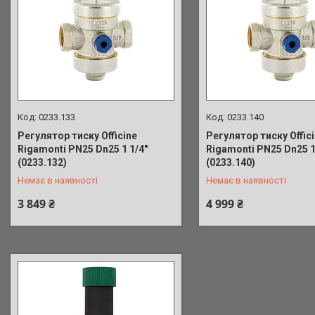
0233.133
0233.140
Регулятор тиску Officine
Регулятор тиску Offic
Rigamonti PN25 Dn25 1 1/4"
Rigamonti PN25 Dn25 1
+380 (73) 687-71-35
+380 (73) 687-71-35
(0233.132)
(0233.140)
Немає в наявності
Немає в наявності
3 849 ₴
4 999 ₴