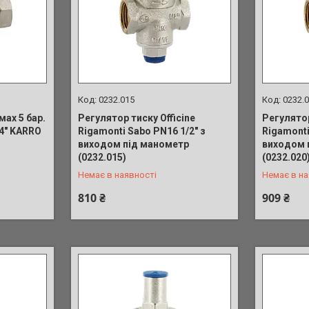
0232.015
0232.
мах 5 бар.
Регулятор тиску Officine
Регулятор
/4" KARRO
Rigamonti Sabo PN16 1/2" з
Rigamonti
виходом під манометр
виходом 
+380 (73) 687-71-35
+380 (73)
(0232.015)
(0232.020
Немає в наявності
Немає в на
810 ₴
909 ₴