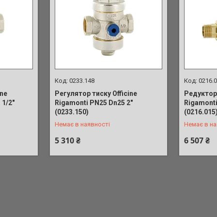
0233.148
0216.
ine
Регулятор тиску Officine
Редуктор 
 1/2"
Rigamonti PN25 Dn25 2"
Rigamonti
+380 (73) 687-71-35
+380 (73)
(0233.150)
(0216.015
Немає в наявності
Немає в на
5 310 ₴
6 507 ₴