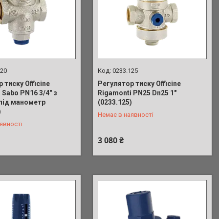
020
0233.125
 тиску Officine
Регулятор тиску Officine
 Sabo PN16 3/4" з
Rigamonti PN25 Dn25 1"
під манометр
(0233.125)
 687-71-35
+380 (73) 687-71-35
)
Немає в наявності
явності
3 080 ₴