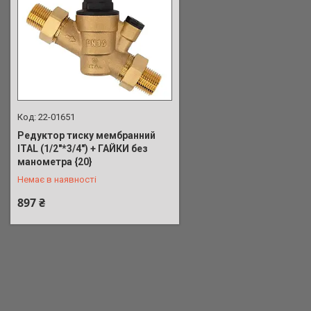
22-01651
Редуктор тиску мембранний
ITAL (1/2"*3/4") + ГАЙКИ без
+380 (73) 687-71-35
манометра {20}
Немає в наявності
897 ₴