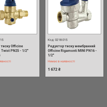
015
0218.015
тиску Officine
Редуктор тиску мембранний
 Twist PN25 - 1/2"
Officine Rigamonti MINI PN16 -
 687-71-35
+380 (73) 687-71-35
)
1/2"
явності
Немає в наявності
1 672 ₴