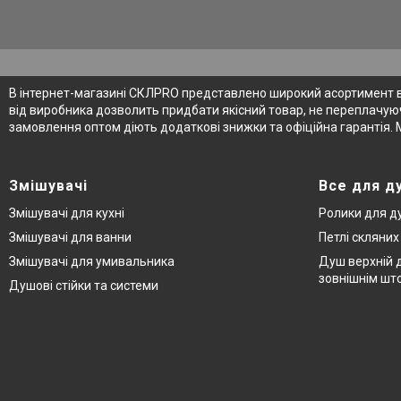
В інтернет-магазині СКЛPRO представлено широкий асортимент від
від виробника дозволить придбати якісний товар, не переплачуюч
замовлення оптом діють додаткові знижки та офіційна гарантія. 
Змішувачі
Все для д
Змішувачі для кухні
Ролики для д
Змішувачі для ванни
Петлі скляни
Змішувачі для умивальника
Душ верхній д
зовнішнім шт
Душові стійки та системи