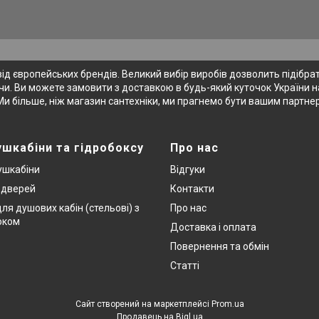
 європейських брендів. Великий вибір виробів дозволить підібрати
и. Ви можете замовити з доставкою в будь-який куточок України на
Ми більше, ніж магазин сантехніки, ми прагнемо бути вашим партне
ушкабіни та гідробоксу
Про нас
ушкабіни
Відгуки
х дверей
Контакти
ля душових кабін (стельові) з
Про нас
оком
Доставка і оплата
Повернення та обмін
Статті
Сайт створений на маркетплейсі
Prom.ua
Продавець на Bigl.ua