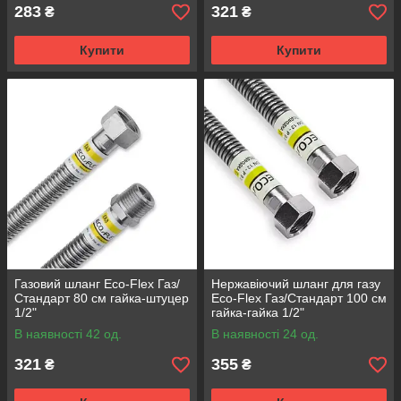
283
321
₴
₴
Купити
Купити
Газовий шланг Eco-Flex Газ/
Нержавіючий шланг для газу
Стандарт 80 см гайка-штуцер
Eco-Flex Газ/Стандарт 100 см
1/2"
гайка-гайка 1/2"
В наявності 42 од.
В наявності 24 од.
321
355
₴
₴