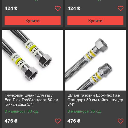
424
424
₴
₴
Купити
Купити
Гнучковий шланг для газу
Шланг газовий Eco-Flex Газ/
Eco-Flex Газ/Стандарт 80 см
Стандарт 80 см гайка-штуцер
гайка-гайка 3/4"
3/4"
В наявності 30 од.
В наявності 26 од.
476
476
₴
₴