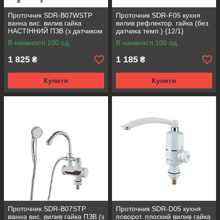
Проточник SDR-B07WSTP
Проточник SDR-F05 кухня
ванна вис. вилив гайка
вилив рефлектор. гайка (без
НАСТIННИЙ ПЗВ (з датчиком
датчика темп.) {12/1}
темп.) {10/1}
В наявності 100 од.
В наявності 100 од.
1 825
1 185
₴
₴
Купити
Купити
Проточник SDR-B07STP
Проточник SDR-D05 кухня
ванна вис. вилив гайка ПЗВ (з
поворот. плоский вилив гайка