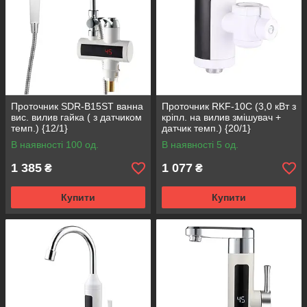
Проточник SDR-B15ST ванна
Проточник RKF-10C (3,0 кВт з
вис. вилив гайка ( з датчиком
кріпл. на вилив змішувач +
темп.) {12/1}
датчик темп.) {20/1}
В наявності 100 од.
В наявності 5 од.
1 385
1 077
₴
₴
Купити
Купити