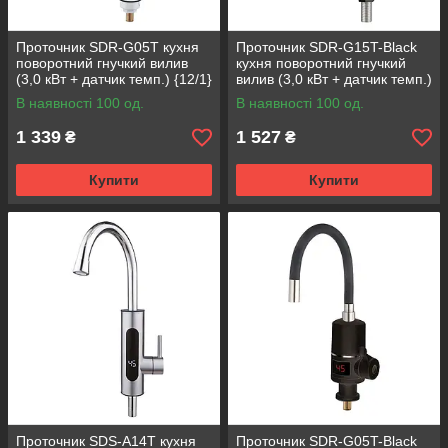
Проточник SDR-G05T кухня
Проточник SDR-G15T-Black
поворотний гнучкий вилив
кухня поворотний гнучкий
(3,0 кВт + датчик темп.) {12/1}
вилив (3,0 кВт + датчик темп.)
{10/1}
В наявності 100 од.
В наявності 100 од.
1 339
1 527
₴
₴
Купити
Купити
Проточник SDS-A14T кухня
Проточник SDR-G05T-Black