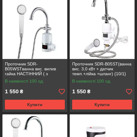
Проточник SDR-
Проточник SDR-B05ST(ванна
B05WSTванна вис. вилив
вис. 3,0 кВт + датчик
гайка НАСТIННИЙ ( з
темп.+лійка +шланг) {10/1}
датчиком темп.) {10/1}
В наявності 100 од.
В наявності 100 од.
1 550
1 550
₴
₴
Купити
Купити