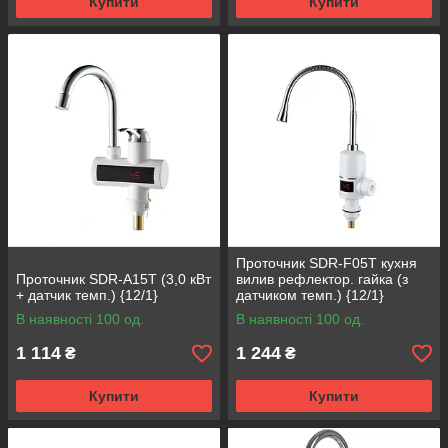
Купити
Купити
Проточник SDR-F05T кухня
Проточник SDR-A15T (3,0 кВт
вилив рефлектор. гайка (з
+ датчик темп.) {12/1}
датчиком темп.) {12/1}
В наявності 100 од.
В наявності 100 од.
1 114
1 244
₴
₴
Купити
Купити