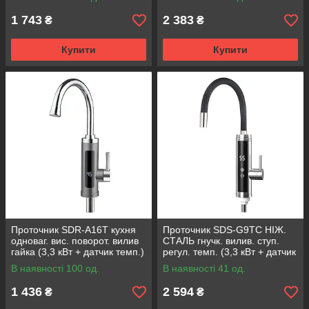
1 743
2 383
₴
₴
Купити
Купити
Проточник SDR-A16T кухня
Проточник SDS-G9TC НІЖ.
одноваг. вис. поворот. вилив
СТАЛЬ гнучк. вилив. ступ.
гайка (3,3 кВт + датчик темп.)
регул. темп. (3,3 кВт + датчик
{10/1}
темп.) {10/1}
В наявності 100 од.
В наявності 41 од.
1 436
2 594
₴
₴