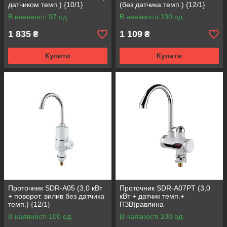
датчиком темп.) {10/1}
(без датчика темп.) {12/1}
В наявності 97 од.
В наявності 100 од.
1 835
1 109
₴
₴
Купити
Купити
Проточник SDR-A05 (3,0 кВт
Проточник SDR-A07PT (3,0
+ поворот. вилив без датчика
кВт + датчик темп.+
темп.) {12/1}
ПЗВ)равлина
В наявності 100 од.
В наявності 100 од.