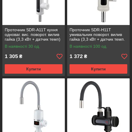
Проточник SDR-A11T кухня
Проточник SDR-H11T
одноваг. вис. поворот. вилив
умивальник поворот. вилив
гайка (3,3 кВт + датчик темп)
гайка (3,3 кВт + датчик темп.
Anadre12/1és
{10/1}
В наявності 30 од.
В наявності 100 од.
1 305
1 372
₴
₴
Купити
Купити