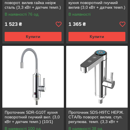
поворот. вилив гайка неірж
кухня поворотний гнучкий
сталь (3,3 кВт + датчик темп.)
вилив (3,0 кВт + датчик темп.)
{10/1}
{12/1}
В наявності 76 од.
В наявності
1 523
1 365
₴
₴
Купити
Купити
Проточник SDR-G10T кухня
Проточник SDS-H9TC НЕРЖ.
поворотний гнучкий вил. (3,0
СТАЛЬ поворот. вилив. ступ.
кВт + датчик темп.) {10/1}
регулюва. темп. (3,3 кВт +
датчик темп.) {10/1}
В наявності 100 од.
В наявності 38 од.