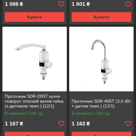
1 086
1 601
₴
₴
Купити
Купити
Проточник SDR-D05T кухня
поворот. плоский вилив гайка
Проточник SDR-A05T (3,0 кВт
(з датчиком темп.) {12/1}
+ датчик темп.) {12/1}
В наявності 100 од.
В наявності 100 од.
1 167
1 162
₴
₴