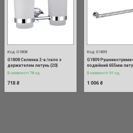
G1808
G1809
G1808 Склянка 2-а /скло з
G1809 Рушникотрима
держателем латунь {20}
подвійний 655мм лату
В наявності 78 од.
В наявності 91 од.
718 ₴
1 006 ₴