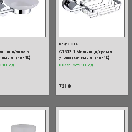
G1802-1
льниця/скло з
G1802-1 Мильниця/хром з
ем латунь {40}
утримувачем латунь {40}
і 100 од.
В наявності 100 од.
761 ₴