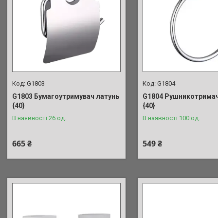
G1803
G1804
G1803 Бумагоутримувач латунь
G1804 Рушникотримач
{40}
{40}
В наявності 26 од.
В наявності 100 од.
665 ₴
549 ₴