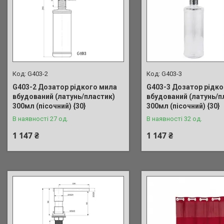
G403-2
G403-3
G403-2 Дозатор рідкого мила
G403-3 Дозатор рідко
вбудований (латунь/пластик)
вбудований (латунь/п
300мл (пісочний) {30}
300мл (пісочний) {30}
В наявності 27 од.
В наявності 32 од.
1 147 ₴
1 147 ₴