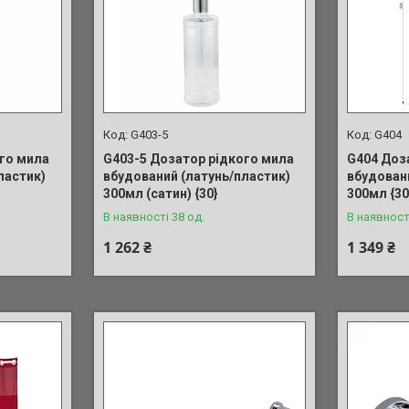
G403-5
G404
го мила
G403-5 Дозатор рідкого мила
G404 Доз
ластик)
вбудований (латунь/пластик)
вбудован
300мл (сатин) {30}
300мл {30
В наявності 38 од.
В наявност
1 262 ₴
1 349 ₴