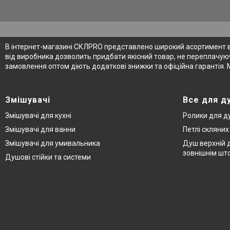
В інтернет-магазині СКЛPRO представлено широкий асортимент від
від виробника дозволить придбати якісний товар, не переплачуюч
замовлення оптом діють додаткові знижки та офіційна гарантія. 
Змішувачі
Все для д
Змішувачі для кухні
Ролики для д
Змішувачі для ванни
Петлі скляни
Змішувачі для умивальника
Душ верхній д
зовнішнім шт
Душові стійки та системи