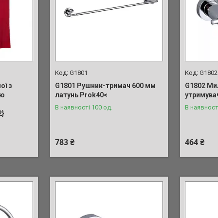
G1801
G1802
ої з
G1801 Рушник-тримач 600 мм
G1802 Ми
ою
латунь Prok40<
утримувач
В наявності 100 од.
В наявност
2}
783 ₴
464 ₴