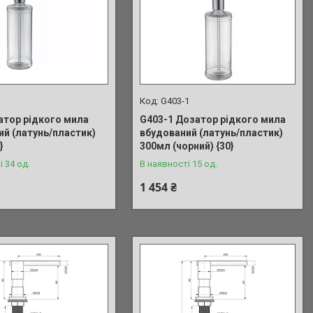
G403-1
атор рідкого мила
G403-1 Дозатор рідкого мила
ий (латунь/пластик)
вбудований (латунь/пластик)
}
300мл (чорний) {30}
і 34 од.
В наявності 15 од.
1 454 ₴