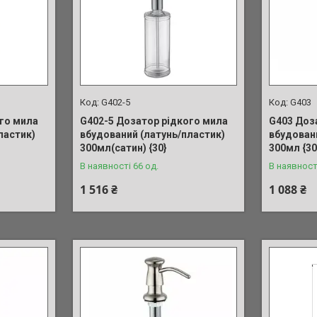
G402-5
G403
го мила
G402-5 Дозатор рідкого мила
G403 Доз
ластик)
вбудований (латунь/пластик)
вбудован
300мл(сатин) {30}
300мл {30
В наявності 66 од.
В наявност
1 516 ₴
1 088 ₴