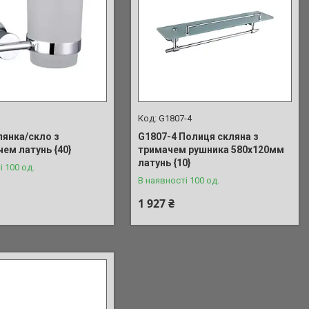
G1807-4
лянка/скло з
G1807-4 Полиця скляна з
ем латунь {40}
тримачем рушника 580х120мм
латунь {10}
і 100 од.
В наявності 100 од.
1 927 ₴