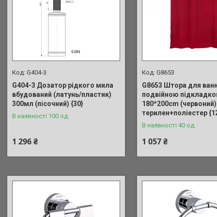
G404-3
G8653
G404-3 Дозатор рідкого мила
G8653 Штора для ванн
вбудований (латунь/пластик)
подвійною підкладк
300мл (пісочний) {30}
180*200cm (червоний)
терилен+поліестер {1
В наявності 100 од.
В наявності 40 од.
1 296 ₴
1 057 ₴