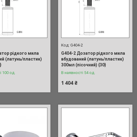
G404-2
атор рідкого мила
G404-2 Дозатор рідкого мила
ий (латунь/пластик)
вбудований (латунь/пластик)
}
300мл (пісочний) {30}
і 100 од.
В наявності 54 од.
1 404 ₴