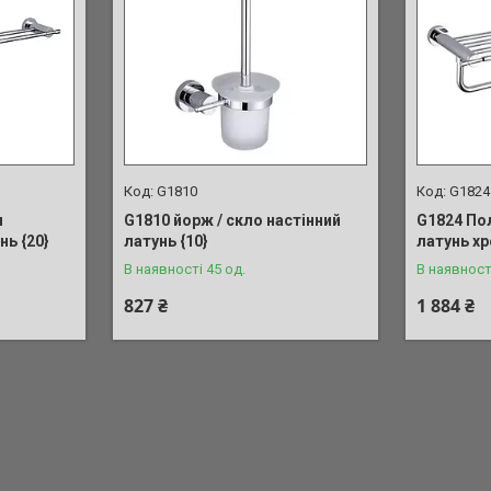
G1810
G1824
ч
G1810 йорж / скло настінний
G1824 По
нь {20}
латунь {10}
латунь хр
В наявності 45 од.
В наявност
827 ₴
1 884 ₴