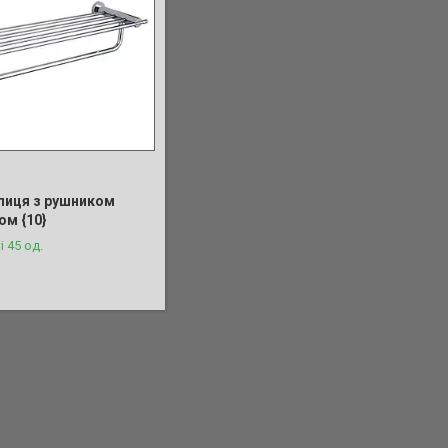
лиця з рушником
ом {10}
і 45 од.