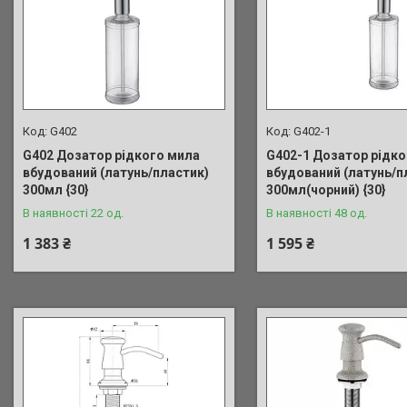
G402
G402-1
G402 Дозатор рідкого мила
G402-1 Дозатор рідко
вбудований (латунь/пластик)
вбудований (латунь/п
300мл {30}
300мл(чорний) {30}
В наявності 22 од.
В наявності 48 од.
1 383 ₴
1 595 ₴