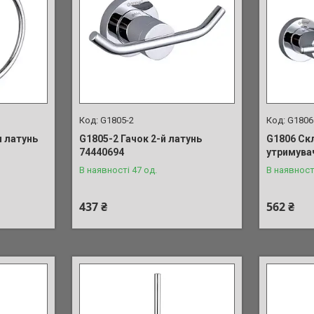
G1805-2
G1806
 латунь
G1805-2 Гачок 2-й латунь
G1806 Ск
74440694
утримувач
В наявності 47 од.
В наявност
437 ₴
562 ₴