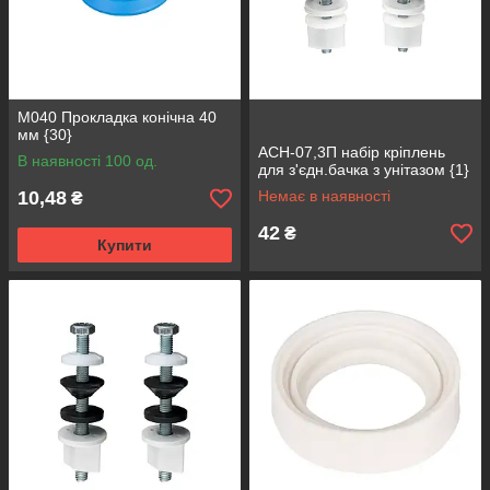
М040 Прокладка конічна 40
мм {30}
АСН-07,3П набір кріплень
В наявності 100 од.
для з'єдн.бачка з унітазом {1}
10,48
Немає в наявності
₴
42
₴
Купити