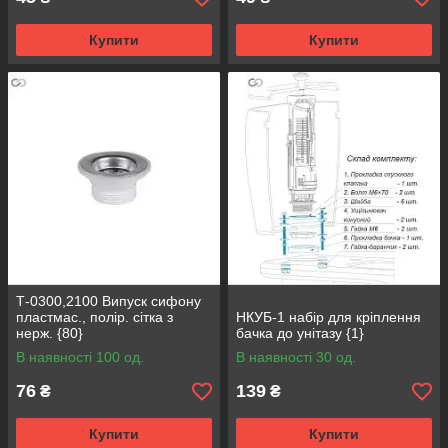
Купити
Купити
Т-0300,2100 Випуск сифону
пластмас., полір. сітка з
НКУБ-1 набір для кріплення
нерж. {80}
бачка до унітазу {1}
В наявності 100 од.
В наявності 30 од.
76
139
₴
₴
Купити
Купити