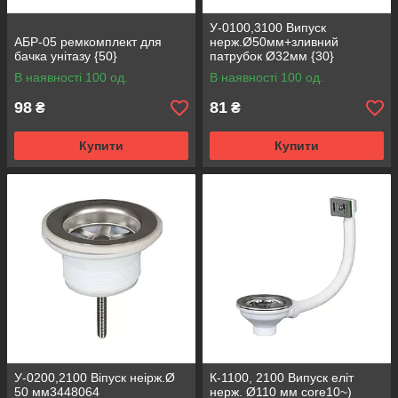
У-0100,3100 Випуск
АБР-05 ремкомплект для
нерж.Ø50мм+зливний
бачка унітазу {50}
патрубок Ø32мм {30}
В наявності 100 од.
В наявності 100 од.
98
81
₴
₴
Купити
Купити
У-0200,2100 Віпуск неірж.Ø
К-1100, 2100 Випуск еліт
50 мм3448064
нерж. Ø110 мм core10~)