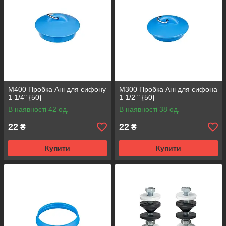
М400 Пробка Ані для сифону
М300 Пробка Ані для сифона
1 1/4" {50}
1 1/2 " {50}
В наявності 42 од.
В наявності 38 од.
22
22
₴
₴
Купити
Купити