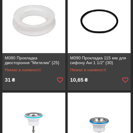
М080 Прокладка
М090 Прокладка 115 мм для
двостороння "Метелик" {25}
сифону Ані 1 1/2" {30}
Немає в наявності
Немає в наявності
31
10,65
₴
₴