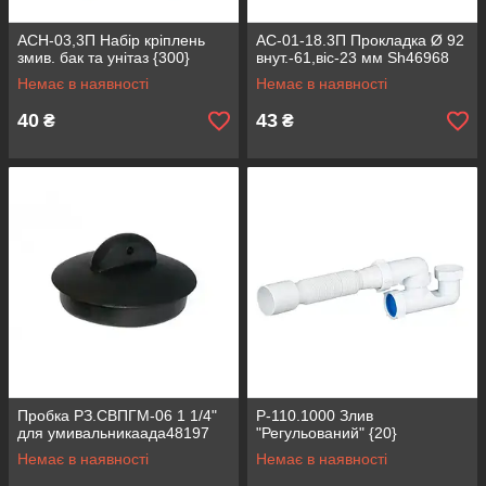
АСН-03,3П Набір кріплень
АС-01-18.3П Прокладка Ø 92
змив. бак та унітаз {300}
внут.-61,віс-23 мм Sh46968
Немає в наявності
Немає в наявності
40
43
₴
₴
Пробка РЗ.СВПГМ-06 1 1/4"
Р-110.1000 Злив
для умивальникаада48197
"Регульований" {20}
Немає в наявності
Немає в наявності