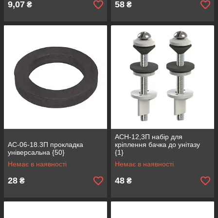
9,07
58
₴
₴
АСН-12,3П набір для
АС-06-18.3П прокладка
кріплення бачка до унітазу
універсальна {50}
{1}
Немає в наявності
Немає в наявності
28
48
₴
₴