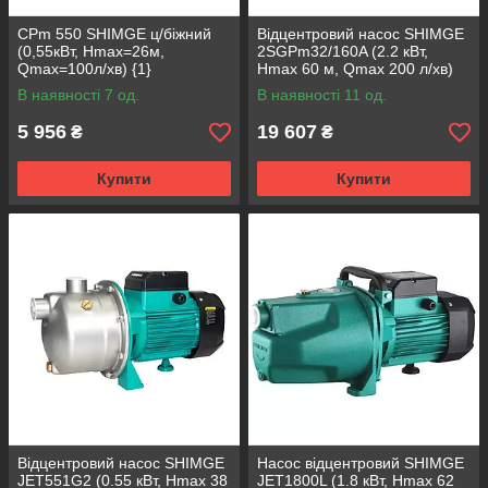
CPm 550 SHIMGE ц/біжний
Відцентровий насос SHIMGE
(0,55кВт, Нmax=26м,
2SGPm32/160A (2.2 кВт,
Qmax=100л/хв) {1}
Нmax 60 м, Qmax 200 л/хв)
В наявності 7 од.
В наявності 11 од.
5 956
19 607
₴
₴
Купити
Купити
Відцентровий насос SHIMGE
Насос відцентровий SHIMGE
JET551G2 (0.55 кВт, Нmax 38
JET1800L (1.8 кВт, Нmax 62