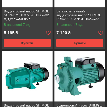
Відцентровий насос SHIMGE
Багатоступеневий
SGJW37S, 0.37кВт, Нmax=32
відцентровий насос SHIMGE
м, Qmax=50 л/хв
PRm203, 0.37кВт, Нmax=32
м, Qmax=90л/хв
В наявності 7 од.
В наявності 7 од.
5 195
7 120
₴
₴
Купити
Купити
Відцентровий насос SHIMGE
Відцентровий насос SHIMGE