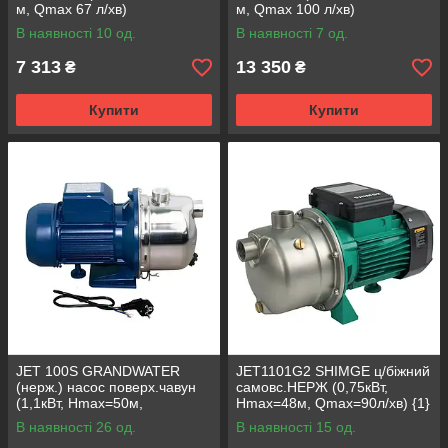
м, Qmax 67 л/хв)
м, Qmax 100 л/хв)
В наявності 10 од.
В наявності 7 од.
7 313
13 350
₴
₴
Купити
Купити
JET 100S GRANDWATER
JET1101G2 SHIMGE ц/біжний
(нерж.) насос поверх.чавун
самовс.НЕРЖ (0,75кВт,
(1,1кВт, Нmax=50м,
Нmax=48м, Qmax=90л/хв) {1}
Qmax=52л/хв) {1}
В наявності 26 од.
В наявності 15 од.