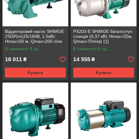
Відцентровий насос SHIMGE
PX203-E SHIMGE багатоступ.
2SGP(m)25/160B, 1.5кВт,
станція (0,37 кВт, Нmax=32м,
Нmax=50 м, Qmax=200 л/хв
Qmax=70л/хв) {1}
В наявності 9 од.
В наявності 6 од.
16 011
14 555
₴
₴
Купити
Купити