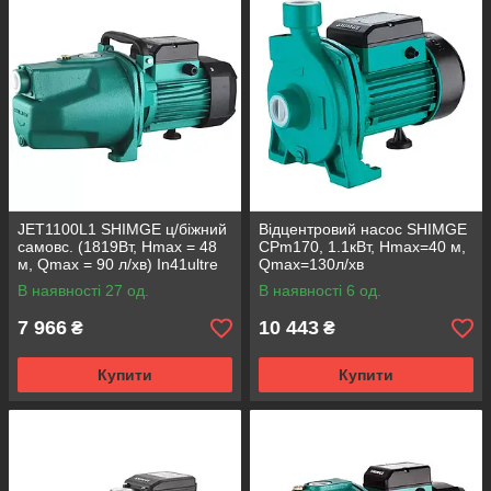
JET1100L1 SHIMGE ц/біжний
Відцентровий насос SHIMGE
самовс. (1819Вт, Нmax = 48
CPm170, 1.1кВт, Нmax=40 м,
м, Qmax = 90 л/хв) In41ultre
Qmax=130л/хв
В наявності 27 од.
В наявності 6 од.
7 966
10 443
₴
₴
Купити
Купити