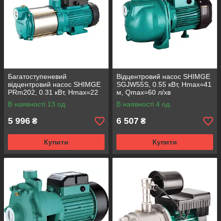
Багатоступеневий
Відцентровий насос SHIMGE
відцентровий насос SHIMGE
SGJW55S, 0.55 кВт, Нmax=41
PRm202, 0.31 кВт, Нmax=22
м, Qmax=60 л/хв
м, Qmax=90л/хв
В наявності 13 од.
В наявності 4 од.
5 996
6 507
₴
₴
Купити
Купити