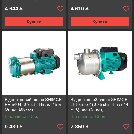
4 644
4 610
₴
₴
Купити
Купити
Відцентровий насос SHIMGE
Відцентровий насос SHIMGE
PRm404, 0.9 кВт, Нmax=45 м,
JET751G2 (0.75 кВт, Нmax 44
Qmax=108л/хв
м, Qmax 75 л/хв)
В наявності 13 од.
В наявності 13 од.
9 439
7 859
₴
₴