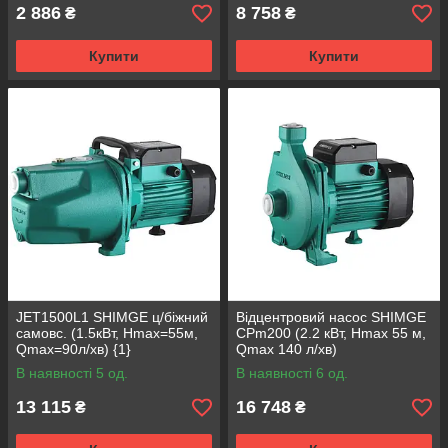
2 886
8 758
₴
₴
Купити
Купити
JET1500L1 SHIMGE ц/біжний
Відцентровий насос SHIMGE
самовс. (1.5кВт, Нmax=55м,
CPm200 (2.2 кВт, Нmax 55 м,
Qmax=90л/хв) {1}
Qmax 140 л/хв)
В наявності 5 од.
В наявності 6 од.
13 115
16 748
₴
₴