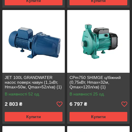
Купити
Купити
JET 100L GRANDWATER
CPm750 SHIMGE ц/біжний
насос поверх.чавун (1,1кВт,
(0,75кВт, Нmax=32м,
Нmax=50м, Qmax=52л/хв) {1}
Qmax=120л/хв) {1}
В наявності 52 од.
В наявності 25 од.
2 803
6 797
₴
₴
Купити
Купити