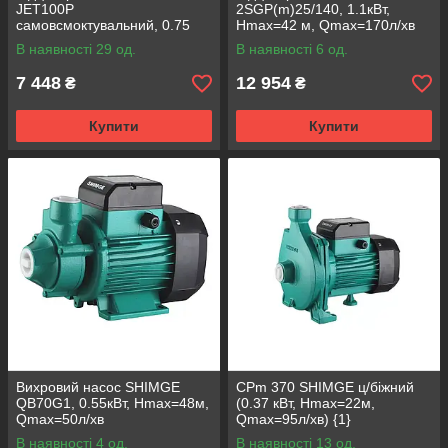
JET100P
2SGP(m)25/140, 1.1кВт,
самовсмоктувальний, 0.75
Нmax=42 м, Qmax=170л/хв
кВт, Нmax = 46 м, Qmax = 70
В наявності 29 од.
В наявності 6 од.
л/хв
7 448
12 954
₴
₴
Купити
Купити
Вихровий насос SHIMGE
CPm 370 SHIMGE ц/біжний
QB70G1, 0.55кВт, Нmax=48м,
(0.37 кВт, Нmax=22м,
Qmax=50л/хв
Qmax=95л/хв) {1}
В наявності 4 од.
В наявності 13 од.