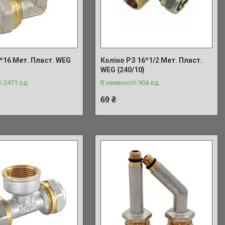
*16 Мет. Пласт. WEG
Коліно РЗ 16*1/2 Мет. Пласт.
WEG {240/10}
і 2471 од.
В наявності 904 од.
69 ₴