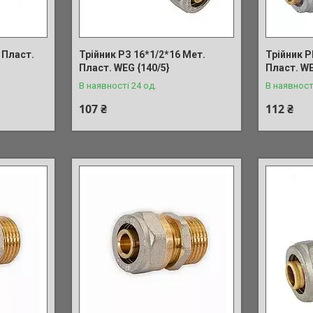
 Пласт.
Трійник РЗ 16*1/2*16 Мет.
Трійник Р
Пласт. WEG {140/5}
Пласт. WE
В наявності 24 од.
В наявност
107 ₴
112 ₴