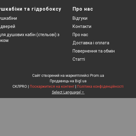
ушкабіни та гідробоксу
Про нас
ушкабіни
Відгуки
х дверей
Контакти
ля душових кабін (стельові) з
Про нас
оком
Доставка і оплата
Повернення та обмін
Статті
Сайт створений на маркетплейсі
Prom.ua
Продавець на Bigl.ua
СКЛPRO |
Поскаржитися на контент
|
Політика конфіденційності
Select Language
▼