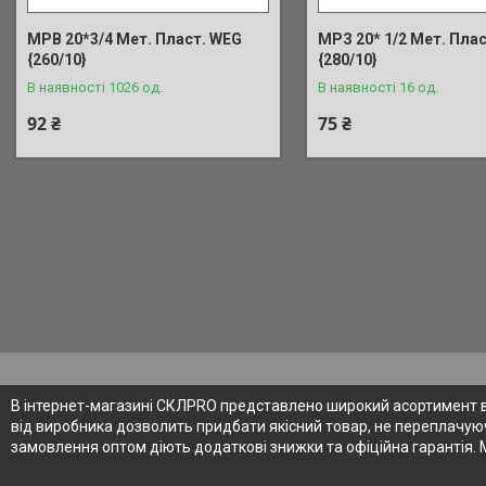
МРВ 20*3/4 Мет. Пласт. WEG
МРЗ 20* 1/2 Мет. Пла
{260/10}
{280/10}
В наявності 1026 од.
В наявності 16 од.
92 ₴
75 ₴
В інтернет-магазині СКЛPRO представлено широкий асортимент від
від виробника дозволить придбати якісний товар, не переплачуюч
замовлення оптом діють додаткові знижки та офіційна гарантія. 