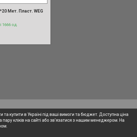
*20 Мет. Пласт. WEG
і 1666 од.
 та купити в Україні під ваші вимоги та бюджет. Доступна ціна
 пару кліків на сайті або зв'язатися з нашим менеджером. На
ром.