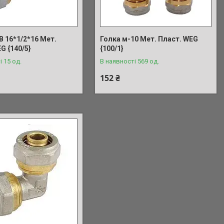
В 16*1/2*16 Мет.
Голка м-10 Мет. Пласт. WEG
G {140/5}
{100/1}
і 15 од.
В наявності 569 од.
152 ₴