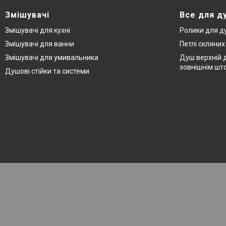
Змішувачі
Все для д
Змішувачі для кухні
Ролики для д
Змішувачі для ванни
Петлі скляни
Змішувачі для умивальника
Душ верхній д
зовнішнім шт
Душові стійки та системи