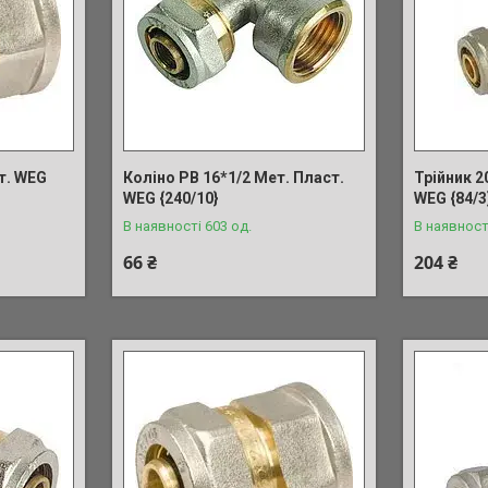
т. WEG
Коліно РВ 16*1/2 Мет. Пласт.
Трійник 2
WEG {240/10}
WEG {84/3
В наявності 603 од.
В наявност
66 ₴
204 ₴