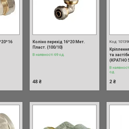
*20*16
Коліно перехід 16*20 Мет.
10139
Пласт. {100/10}
Кріпленн
В наявності 69 од.
та засті
(КРАТНО 5
В наявност
од.
48 ₴
2 ₴