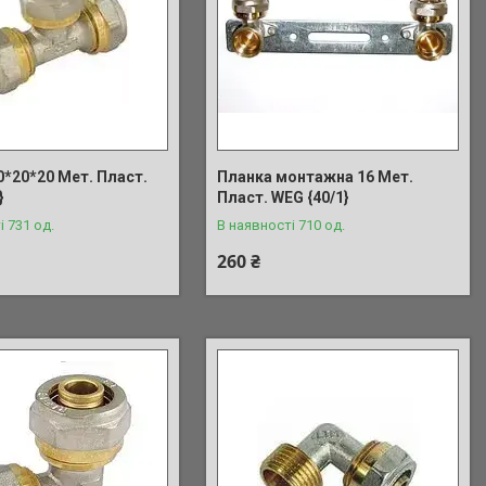
0*20*20 Мет. Пласт.
Планка монтажна 16 Мет.
}
Пласт. WEG {40/1}
і 731 од.
В наявності 710 од.
260 ₴