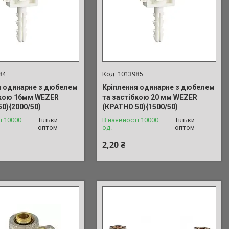
84
1013985
я одинарне з дюбелем
Кріплення одинарне з дюбелем
бкою 16мм WEZER
та застібкою 20 мм WEZER
0){2000/50}
(КРАТНО 50){1500/50}
і 10000
Тільки
В наявності 10000
Тільки
оптом
од.
оптом
2,20 ₴