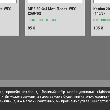
ст. WEG
МРЗ 20*3/4 Мет. Пласт. WEG
Коліно 20
{260/10}
{140/5}
В наявності 839 од.
В наявност
85 ₴
135 ₴
 європейських брендів. Великий вибір виробів дозволить підібрати
и. Ви можете замовити з доставкою в будь-який куточок України на
Ми більше, ніж магазин сантехніки, ми прагнемо бути вашим партне