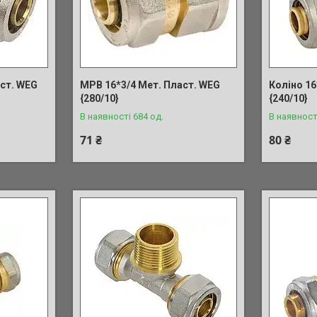
ст. WEG
МРВ 16*3/4 Мет. Пласт. WEG
Коліно 16
{280/10}
{240/10}
В наявності 684 од.
В наявност
71 ₴
80 ₴