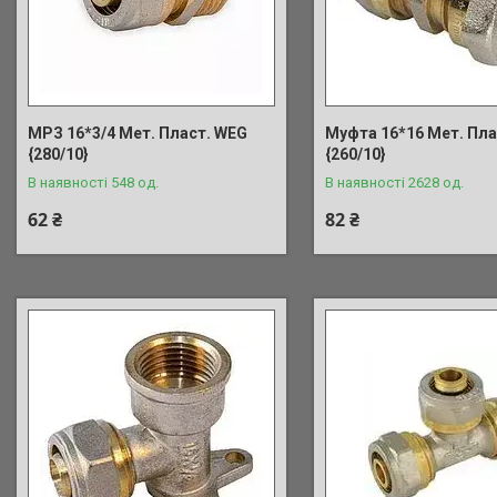
МРЗ 16*3/4 Мет. Пласт. WEG
Муфта 16*16 Мет. Пла
{280/10}
{260/10}
В наявності 548 од.
В наявності 2628 од.
62 ₴
82 ₴