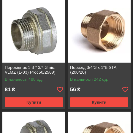
Перехідник 1 В * 3/4 З нік.
Перехід 3/4"З x 1"В STA
VLMZ (L-83) Proc50/2569)
{200/20}
В наявності 498 од.
В наявності 242 од.
81
56
₴
₴
Купити
Купити