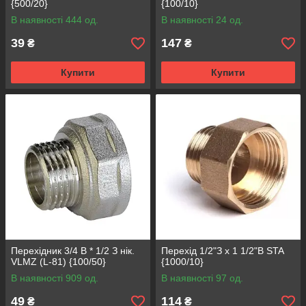
{500/20}
{100/10}
В наявності 444 од.
В наявності 24 од.
39
147
₴
₴
Купити
Купити
Перехідник 3/4 В * 1/2 З нік.
Перехід 1/2"З x 1 1/2"В STA
VLMZ (L-81) {100/50}
{1000/10}
В наявності 909 од.
В наявності 97 од.
49
114
₴
₴