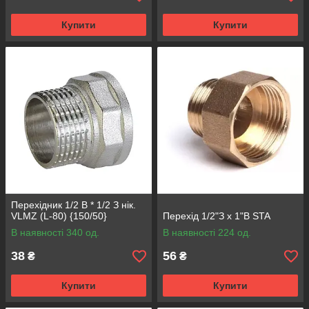
Купити
Купити
Перехідник 1/2 В * 1/2 З нік.
VLMZ (L-80) {150/50}
Перехід 1/2"З x 1"В STA
В наявності 340 од.
В наявності 224 од.
38
56
₴
₴
Купити
Купити