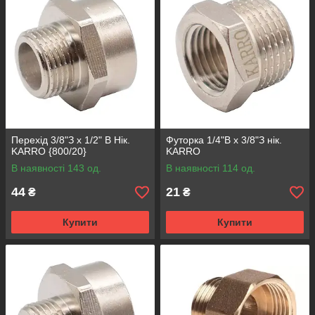
Перехід 3/8"З x 1/2" В Нік.
Футорка 1/4"В х 3/8"З нік.
KARRO {800/20}
KARRO
В наявності 143 од.
В наявності 114 од.
44
21
₴
₴
Купити
Купити