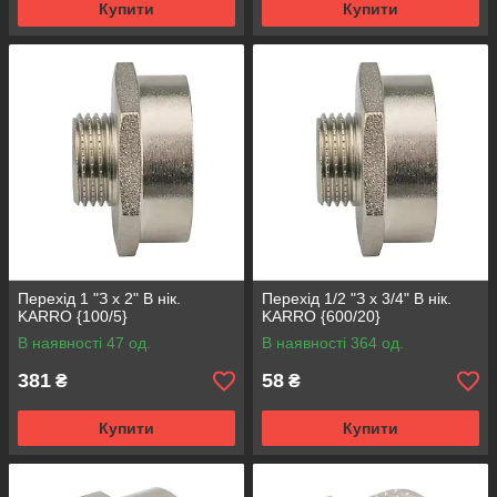
Купити
Купити
Перехід 1 "З x 2" В нік.
Перехід 1/2 "З x 3/4" В нік.
KARRO {100/5}
KARRO {600/20}
В наявності 47 од.
В наявності 364 од.
381
58
₴
₴
Купити
Купити