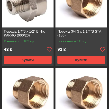
Перехід 1/4"З x 1/2" В Нік.
Перехід 3/4"З x 1 1/4"В STA
KARRO {900/20}
{150}
В наявності 102 од.
В наявності 113 од.
43
92
₴
₴
Купити
Купити