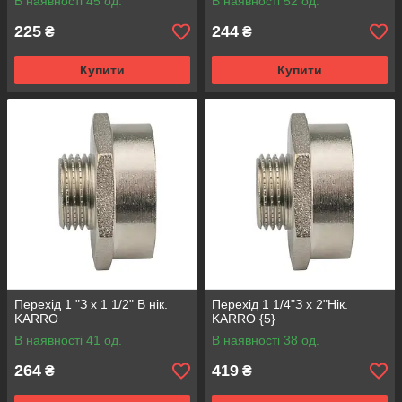
В наявності 45 од.
В наявності 52 од.
225
244
₴
₴
Купити
Купити
Перехід 1 "З x 1 1/2" В нік.
Перехід 1 1/4"З x 2"Нік.
KARRO
KARRO {5}
В наявності 41 од.
В наявності 38 од.
264
419
₴
₴