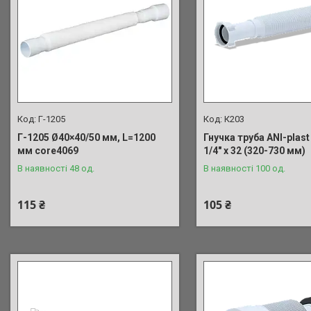
Г-1205
К203
Г-1205 Ø40×40/50 мм, L=1200
Гнучка труба ANI-plast
мм core4069
1/4" х 32 (320-730 мм)
В наявності 48 од.
В наявності 100 од.
115 ₴
105 ₴