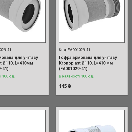
029-41
FА001029-41
мована для унітазу
Гофра армована для унітазу
t Ø110, L=410мм
Kronoplast Ø110, L=410 мм
-41)
(FА001029-41)
і 100 од.
В наявності 100 од.
145 ₴