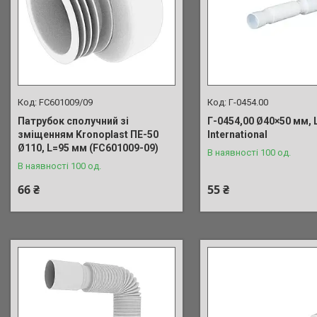
FC601009/09
Г-0454.00
Патрубок сполучний зі
Г-0454,00 Ø40×50 мм,
зміщенням Kronoplast ПЕ-50
International
Ø110, L=95 мм (FC601009-09)
В наявності 100 од.
В наявності 100 од.
66 ₴
55 ₴