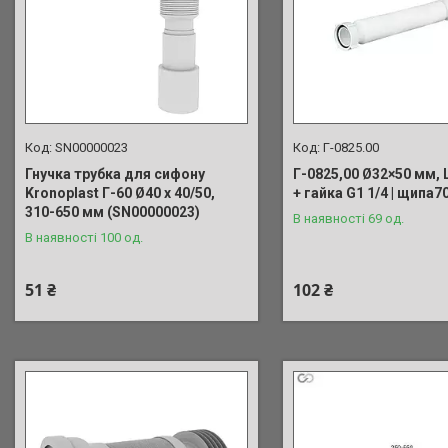
SN00000023
Г-0825.00
Гнучка трубка для сифону
Г-0825,00 Ø32×50 мм,
Kronoplast Г-60 Ø40 х 40/50,
+ гайка G1 1/4 | щипа7
310-650 мм (SN00000023)
В наявності 69 од.
В наявності 100 од.
51 ₴
102 ₴