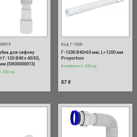
00013
Г-1200
убка для сифону
Г-1200 Ø40×50 мм, L=1200 мм
t Г-120 Ø40 х 40/50,
Proportion
 мм (SN00000013)
В наявності 100 од.
і 100 од.
87 ₴