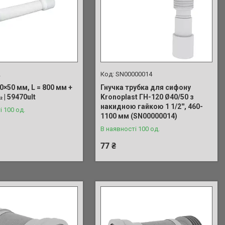
2
SN00000014
0×50 мм, L = 800 мм +
Гнучка трубка для сифону
2 | 59470ult
Kronoplast ГН-120 Ø40/50 з
накидною гайкою 1 1/2'', 460-
і 100 од.
1100 мм (SN00000014)
В наявності 100 од.
77 ₴