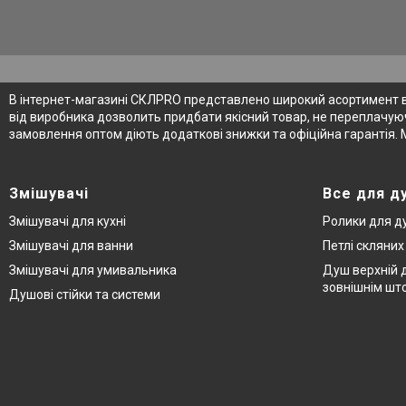
В інтернет-магазині СКЛPRO представлено широкий асортимент від
від виробника дозволить придбати якісний товар, не переплачуюч
замовлення оптом діють додаткові знижки та офіційна гарантія. 
Змішувачі
Все для д
Змішувачі для кухні
Ролики для д
Змішувачі для ванни
Петлі скляни
Змішувачі для умивальника
Душ верхній д
зовнішнім шт
Душові стійки та системи