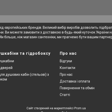
 європейських брендів. Великий вибір виробів дозволить підібрати
и. Ви можете замовити з доставкою в будь-який куточок України на
Ми більше, ніж магазин сантехніки, ми прагнемо бути вашим партне
ушкабіни та гідробоксу
Про нас
ушкабіни
Відгуки
х дверей
Контакти
ля душових кабін (стельові) з
Про нас
оком
Доставка і оплата
Повернення та обмін
Статті
Сайт створений на маркетплейсі
Prom.ua