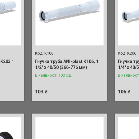
К106
К206
 K203 1
Гнучка труба ANI-plast K106, 1
Гнучка тр
1/2" x 40/50 (366-776 мм)
1/4" x 40/
В наявності 100 од.
В наявност
103 ₴
106 ₴