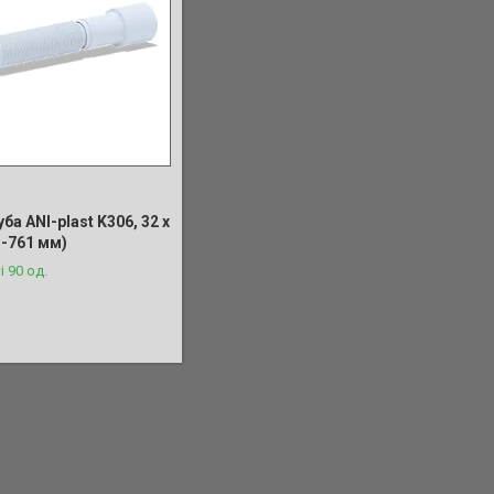
ба ANI-plast K306, 32 x
1-761 мм)
і 90 од.