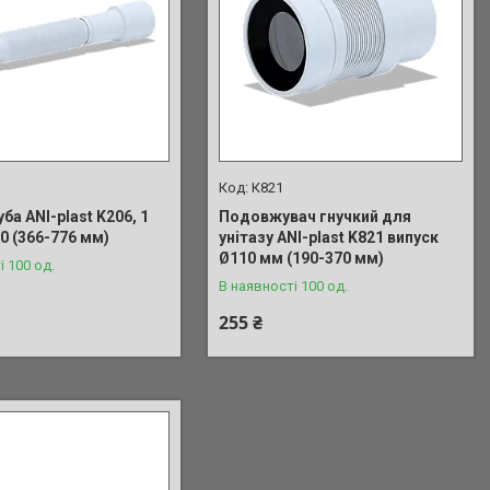
К821
уба ANI-plast K206, 1
Подовжувач гнучкий для
50 (366-776 мм)
унітазу ANI-plast K821 випуск
Ø110 мм (190-370 мм)
і 100 од.
В наявності 100 од.
255 ₴