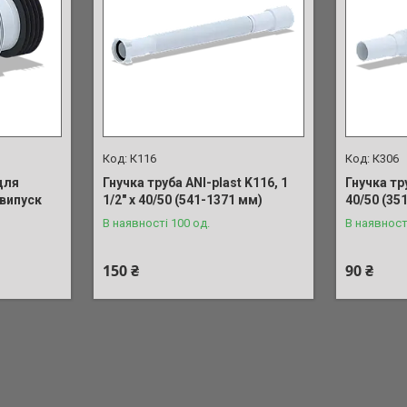
К116
К306
для
Гнучка труба ANI-plast K116, 1
Гнучка тру
 випуск
1/2" x 40/50 (541-1371 мм)
40/50 (35
В наявності 100 од.
В наявност
150 ₴
90 ₴