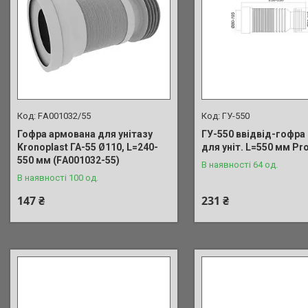
FА001032/55
ГУ-550
Гофра армована для унітазу
ГУ-550 ввідвід-гофра 
Kronoplast ГА-55 Ø110, L=240-
для уніт. L=550 мм Pr
550 мм (FА001032-55)
В наявності 64 од.
В наявності 100 од.
147 ₴
231 ₴