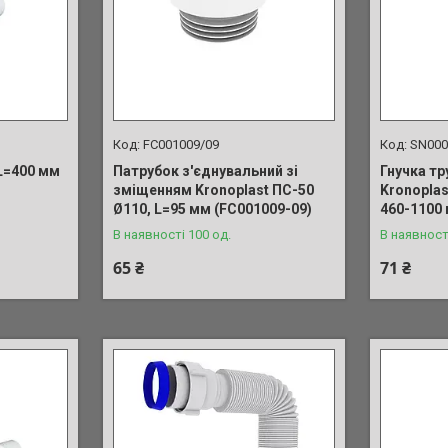
FC001009/09
SN000
 L=400 мм
Патрубок з'єднувальний зі
Гнучка тр
зміщенням Kronoplast ПС-50
Kronoplas
Ø110, L=95 мм (FC001009-09)
460-1100
В наявності 100 од.
В наявност
65 ₴
71 ₴