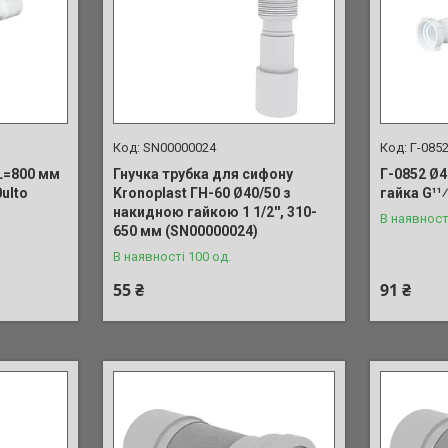
SN00000024
Г-085
 L=800 мм
Гнучка трубка для сифону
Г-0852 Ø4
0ulto
Kronoplast ГН-60 Ø40/50 з
гайка G11⁄
накидною гайкою 1 1/2'', 310-
В наявност
650 мм (SN00000024)
В наявності 100 од.
55 ₴
91 ₴