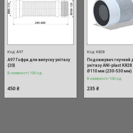
A97
К828
A97 Гофра для випуску унітазу
Подовжувач гнучкий 
{20}
унітазу ANI-plast K828
Ø110 мм (230-530 мм)
В наявності 100 од.
В наявності 100 од.
450 ₴
235 ₴