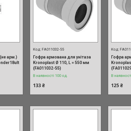
FА011032-55
FА011
(не арм.)
Гофра армована для унітаза
Гофра ар
onder18ult
Kronoplast Ø 110, L = 550 мм
Kronoplas
(FA011032-55)
(FА011029
В наявності 100 од.
В наявност
133 ₴
125 ₴