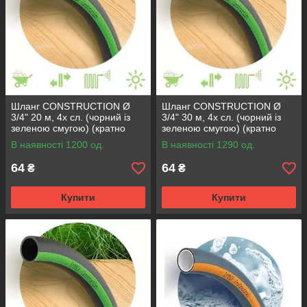
Шланг CONSTRUCTION Ø
Шланг CONSTRUCTION Ø
3/4" 20 м, 4х сл. (чорний із
3/4" 30 м, 4х сл. (чорний із
зеленою смугою) (кратно
зеленою смугою) (кратно
20м) {20}
30м) {30}
В наявності 1200 од.
В наявності 1290 од.
64
64
₴
₴
Купити
Купити