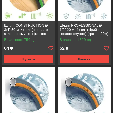
Шланг CONSTRUCTION Ø
Шланг PROFESSIONAL Ø
3/4" 50 м, 4х сл. (чорний із
1/2" 20 м, 4х сл. (сірий з
зеленою смугою) (кратно
жовтою смугою) (кратно 20м)
50м) {50}
{20}
В наявності 750 од.
В наявності 520 од.
64
52
₴
₴
Купити
Купити