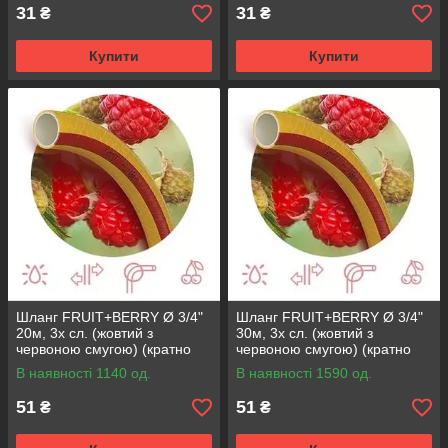
31
31
₴
₴
Купити
Купити
Шланг FRUIT+BERRY Ø 3/4"
Шланг FRUIT+BERRY Ø 3/4"
20м, 3х сл. (жовтий з
30м, 3х сл. (жовтий з
червоною смугою) (кратно
червоною смугою) (кратно
20м) {20}
30м) {30}
В наявності 1140 од.
В наявності 1590 од.
51
51
₴
₴