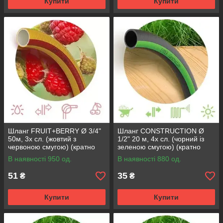
Купити
Купити
Шланг FRUIT+BERRY Ø 3/4"
Шланг CONSTRUCTION Ø
50м, 3х сл. (жовтий з
1/2" 20 м, 4х сл. (чорний із
червоною смугою) (кратно
зеленою смугою) (кратно
50м) {50}
20м) {20}
В наявності 950 од.
В наявності 880 од.
51
35
₴
₴
Купити
Купити