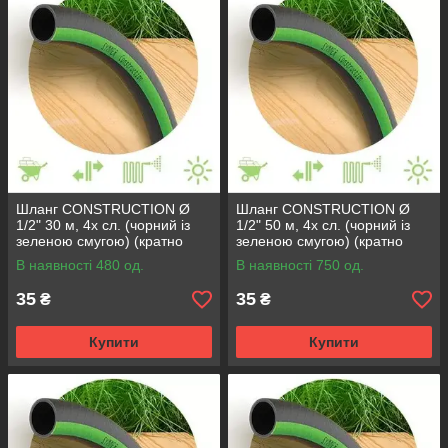
Шланг CONSTRUCTION Ø
Шланг CONSTRUCTION Ø
1/2" 30 м, 4х сл. (чорний із
1/2" 50 м, 4х сл. (чорний із
зеленою смугою) (кратно
зеленою смугою) (кратно
30м) {30}
50м) {50}
В наявності 480 од.
В наявності 750 од.
35
35
₴
₴
Купити
Купити