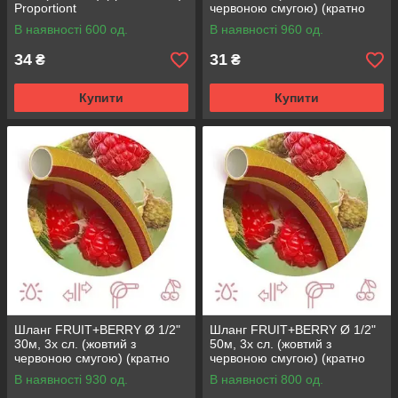
Proportiont
червоною смугою) (кратно
20м) {20}
В наявності 600 од.
В наявності 960 од.
34
31
₴
₴
Купити
Купити
Шланг FRUIT+BERRY Ø 1/2"
Шланг FRUIT+BERRY Ø 1/2"
30м, 3х сл. (жовтий з
50м, 3х сл. (жовтий з
червоною смугою) (кратно
червоною смугою) (кратно
30м) {30}
50м) {50}
В наявності 930 од.
В наявності 800 од.