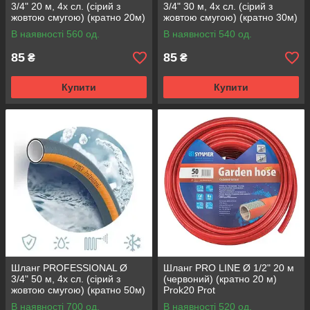
3/4" 20 м, 4х сл. (сірий з
3/4" 30 м, 4х сл. (сірий з
жовтою смугою) (кратно 20м)
жовтою смугою) (кратно 30м)
{20}
{30}
В наявності 560 од.
В наявності 540 од.
85
85
₴
₴
Купити
Купити
Шланг PROFESSIONAL Ø
Шланг PRO LINE Ø 1/2" 20 м
3/4" 50 м, 4х сл. (сірий з
(червоний) (кратно 20 м)
жовтою смугою) (кратно 50м)
Prok20 Prot
{50}
В наявності 700 од.
В наявності 520 од.