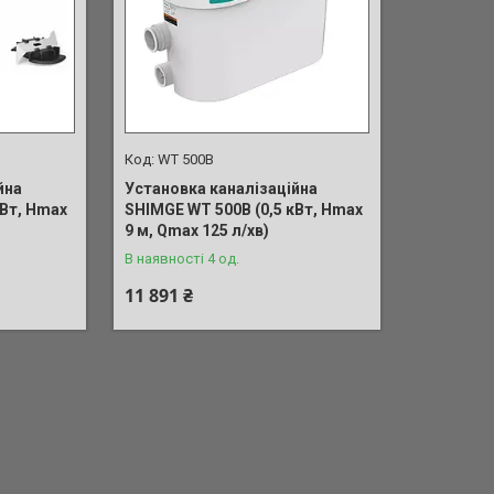
WT 500B
йна
Установка каналізаційна
кВт, Нmax
SHIMGE WT 500B (0,5 кВт, Нmax
9 м, Qmax 125 л/хв)
В наявності 4 од.
11 891 ₴