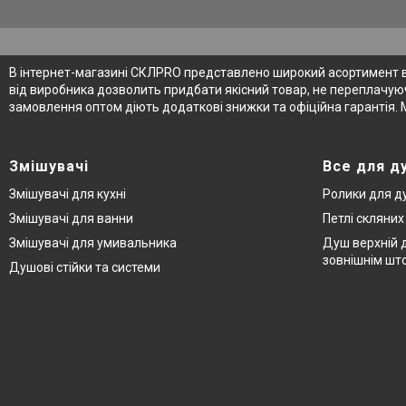
В інтернет-магазині СКЛPRO представлено широкий асортимент від
від виробника дозволить придбати якісний товар, не переплачуюч
замовлення оптом діють додаткові знижки та офіційна гарантія. 
Змішувачі
Все для д
Змішувачі для кухні
Ролики для д
Змішувачі для ванни
Петлі скляни
Змішувачі для умивальника
Душ верхній д
зовнішнім шт
Душові стійки та системи