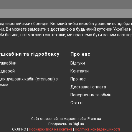
 європейських брендів. Великий вибір виробів дозволить підібрати
и. Ви можете замовити з доставкою в будь-який куточок України на
Ми більше, ніж магазин сантехніки, ми прагнемо бути вашим партне
ушкабіни та гідробоксу
Про нас
ушкабіни
Відгуки
х дверей
Контакти
ля душових кабін (стельові) з
Про нас
оком
Доставка і оплата
Повернення та обмін
Статті
Сайт створений на маркетплейсі
Prom.ua
Продавець на Bigl.ua
СКЛPRO |
Поскаржитися на контент
|
Політика конфіденційності