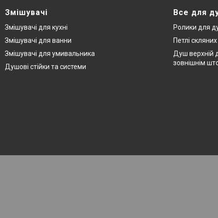
Змішувачі
Все для д
Змішувачі для кухні
Ролики для д
Змішувачі для ванни
Петлі скляни
Змішувачі для умивальника
Душ верхній д
зовнішнім шт
Душові стійки та системи