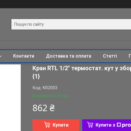
Контакти
Доставка та оплата
Статті
Кран RTL 1/2" термостат. кут у зб
{1}
Код:
KR2003
В наявності 31 од.
862 ₴
Купити
Купити з