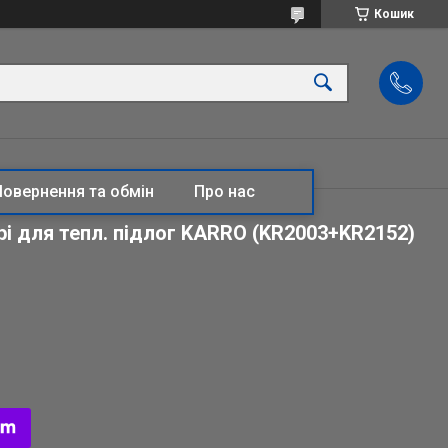
Кошик
Повернення та обмін
Про нас
орі для тепл. підлог KARRO (KR2003+KR2152)