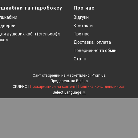
ушкабіни та гідробоксу
Про нас
ушкабіни
Відгуки
х дверей
Контакти
ля душових кабін (стельові) з
Про нас
оком
Доставка і оплата
Повернення та обмін
Статті
Сайт створений на маркетплейсі
Prom.ua
Продавець на Bigl.ua
СКЛPRO |
Поскаржитися на контент
|
Політика конфіденційності
Select Language
▼