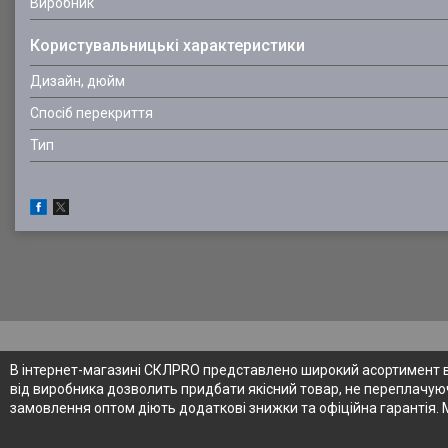
Виробник
Користувальницькі характеристики
Дизайн, дюйм
Спосіб перекриття
Тип
В інтернет-магазині СКЛPRO представлено широкий асортимент від
від виробника дозволить придбати якісний товар, не переплачуюч
замовлення оптом діють додаткові знижки та офіційна гарантія. 