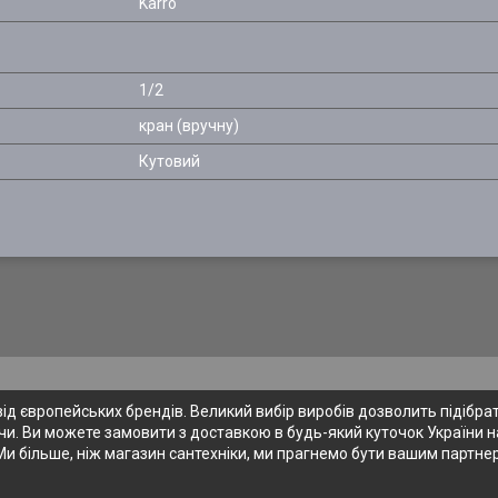
Karro
1/2
кран (вручну)
Кутовий
 європейських брендів. Великий вибір виробів дозволить підібрати
и. Ви можете замовити з доставкою в будь-який куточок України на
Ми більше, ніж магазин сантехніки, ми прагнемо бути вашим партне