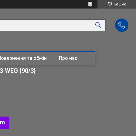
Кошик
Повернення та обмін
Про нас
З WEG {90/3}