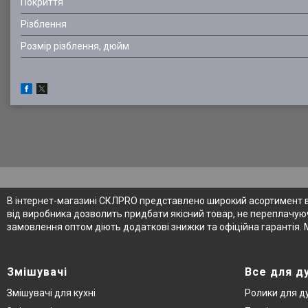
Покриття
Рiзблення
Розмiр рiзблення, дюйм
В інтернет-магазині СКЛPRO представлено широкий асортимент від
від виробника дозволить придбати якісний товар, не переплачуюч
замовлення оптом діють додаткові знижки та офіційна гарантія. 
Змішувачі
Все для д
Змішувачі для кухні
Ролики для д