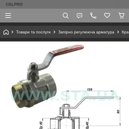
CKLPRO
Товари та послуги
Запірно регулююча арматура
Кра