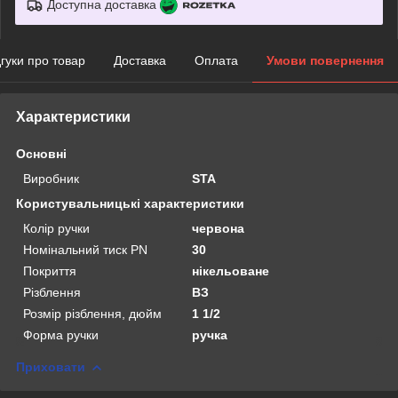
Доступна доставка
дгуки про товар
Доставка
Оплата
Умови повернення
Характеристики
Основні
Виробник
STA
Користувальницькі характеристики
Колір ручки
червона
Номінальний тиск PN
30
Покриття
нікельоване
Рiзблення
BЗ
Розмiр рiзблення, дюйм
1 1/2
Форма ручки
ручка
Приховати