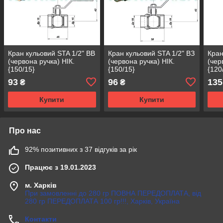
Кран кульовий STA 1/2" ВВ
Кран кульовий STA 1/2" ВЗ
Кран
(червона ручка) НІК.
(червона ручка) НІК.
(чер
{150/15}
{150/15}
{120
93
96
135
₴
₴
Купити
Купити
Про нас
92% позитивних з 37 відгуків за рік
Працює з 19.01.2023
м. Харків
При замовленні до 280 гр ПОВНА ПЕРЕДОПЛАТА, від
280 гр ПЕРЕДОПЛАТА 100 гр!!!, Харків, Україна
Контакти