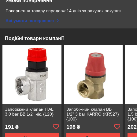
Умови повернення
Повернення товару впродовж 14 днів за рахунок покупця
Всі умови повернення
Подібні товари компанії
Запобіжний клапан ITAL
Запобіжний клапан ВВ
Запо
3,0 bar ВВ 1/2" нік. {120}
1/2" 3 bar KARRO (KR527)
1,5 
{100}
{100
191
198
202
₴
₴