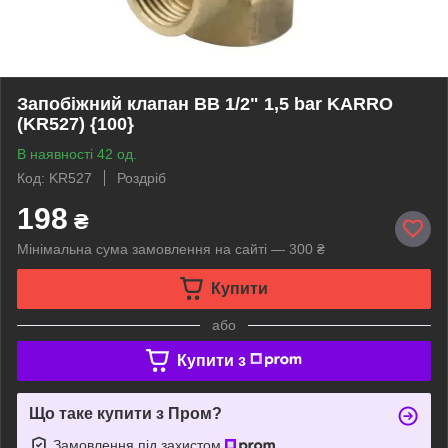
Запобіжний клапан ВВ 1/2" 1,5 bar KARRO
(KR527) {100}
В наявності 42 од.
Код: KR527
Роздріб
198
₴
Мінімальна сума замовлення на сайті — 300 ₴
Купити
або
Купити з
Що таке купити з Пром?
Замовлення під захистом