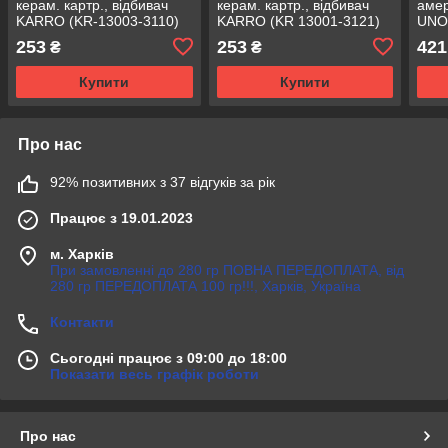
керам. картр., відбивач
керам. картр., відбивач
амер
KARRO (KR-13003-3110)
KARRO (KR 13001-3121)
UNO 
{1}
анти
253
253
421
₴
₴
мете
Купити
Купити
Про нас
92% позитивних з 37 відгуків за рік
Працює з 19.01.2023
м. Харків
При замовленні до 280 гр ПОВНА ПЕРЕДОПЛАТА, від
280 гр ПЕРЕДОПЛАТА 100 гр!!!, Харків, Україна
Контакти
Сьогодні працює з 09:00 до 18:00
Показати весь графік роботи
Про нас