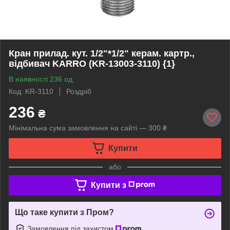
Кран прилад. кут. 1/2"*1/2" керам. картр.,
відбивач KARRO (KR-13003-3110) {1}
В наявності 236 од.
Код: KR-3110
Роздріб
236
₴
Мінімальна сума замовлення на сайті — 300 ₴
Купити
або
Купити з
Що таке купити з Пром?
Замовлення під захистом