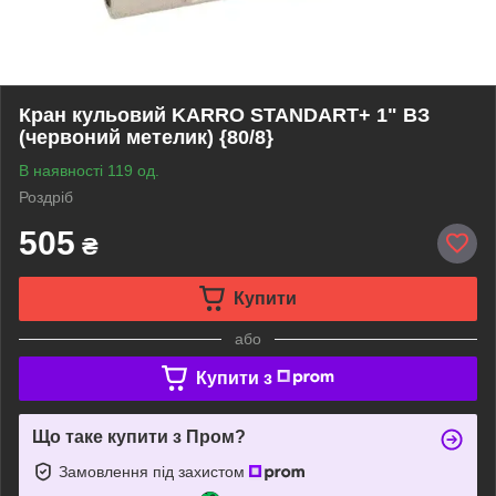
Кран кульовий KARRO STANDART+ 1" ВЗ
(червоний метелик) {80/8}
В наявності 119 од.
Роздріб
505
₴
Купити
або
Купити з
Що таке купити з Пром?
Замовлення під захистом