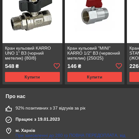
Кран кульовий KARRO
Кран кульовий "MINI"
Кра
UNO 1" ВЗ (чорний
KARRO 1/2" ВЗ (червоний
STA
метелик) {80/8}
метелик) {250/25}
(ЖО
{200
548
146
226
₴
₴
Купити
Купити
Про нас
92% позитивних з 37 відгуків за рік
Працює з 19.01.2023
м. Харків
При замовленні до 280 гр ПОВНА ПЕРЕДОПЛАТА, від