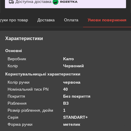
Доступна доставка
дгуки про товар
Доставка
Оплата
Умови повернення
Характеристики
Основні
Виробник
Karro
Колір
Червоний
Користувальницькі характеристики
Колір ручки
червона
Номінальний тиск PN
40
Покриття
Без покриття
Рiзблення
BЗ
Розмiр рiзблення, дюйм
1
Серія
STANDART+
Форма ручки
метелик