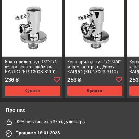
Кран прилад. кут. 1/2"*1/2"
Кран прилад. кут. 1/2"*3/4"
Кран
керам. картр., відбивач
керам. картр., відбивач
кера
KARRO (KR-13003-3110)
KARRO (KR-13003-3110)
KAR
{1}
{1}
236
253
253
₴
₴
Купити
Купити
Про нас
92% позитивних з 37 відгуків за рік
Працює з 19.01.2023