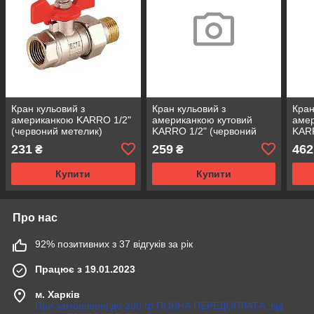
Кран кульовий з
Кран кульовий з
Кран
американкою KARRO 1/2"
американкою кутовий
амер
(червоний метелик)
KARRO 1/2" (червоний
KARR
{140/14}
метелик)
мете
231
259
462
₴
₴
Купити
Купити
Про нас
92% позитивних з 37 відгуків за рік
Працює з 19.01.2023
м. Харків
При замовленні до 280 гр ПОВНА ПЕРЕДОПЛАТА, від