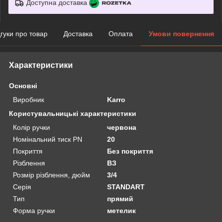
Доступна доставка
дгуки про товар
Доставка
Оплата
Умови повернення
Характеристики
Основні
Виробник
Karro
Користувальницькі характеристики
Колір ручки
червона
Номінальний тиск PN
20
Покриття
Без покриття
Рiзблення
BЗ
Розмiр рiзблення, дюйм
3/4
Серія
STANDART
Тип
прямий
Форма ручки
метелик