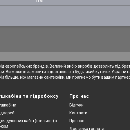
ITAL
 європейських брендів. Великий вибір виробів дозволить підібрати
и. Ви можете замовити з доставкою в будь-який куточок України на
Ми більше, ніж магазин сантехніки, ми прагнемо бути вашим партне
ушкабіни та гідробоксу
Про нас
ушкабіни
Відгуки
х дверей
Контакти
ля душових кабін (стельові) з
Про нас
оком
Доставка і оплата