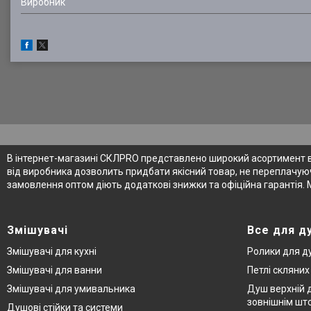
Виробник
В інтернет-магазині СКЛPRO представлено широкий асортимент від
від виробника дозволить придбати якісний товар, не переплачуюч
замовлення оптом діють додаткові знижки та офіційна гарантія. 
Змішувачі
Все для д
Змішувачі для кухні
Ролики для д
Змішувачі для ванни
Петлі скляни
Змішувачі для умивальника
Душ верхній д
зовнішнім шт
Душові стійки та системи