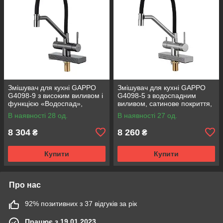
Змішувач для кухні GAPPO
Змішувач для кухні GAPPO
G4098-9 з високим виливом і
G4098-5 з водоспадним
функцією «Водоспад»,
виливом, сатинове покриття,
GunGrey
латунний корпус
В наявності 28 од.
В наявності 27 од.
8 304
8 260
₴
₴
Купити
Купити
Про нас
92% позитивних з 37 відгуків за рік
Працює з 19.01.2023