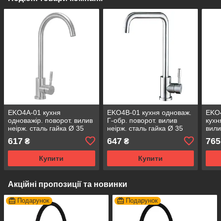
EKO4A-01 кухня
EKO4B-01 кухня одноваж.
EKO
одноважір. поворот. вилив
Г-обр. поворот. вилив
кухн
неірж. сталь гайка Ø 35
неірж. сталь гайка Ø 35
вили
(сатин) Inash10ult
(сатин) Inash10ult
Ø35 
617
647
765
₴
₴
Inter
Купити
Купити
Акційні пропозиції та новинки
Подарунок
Подарунок