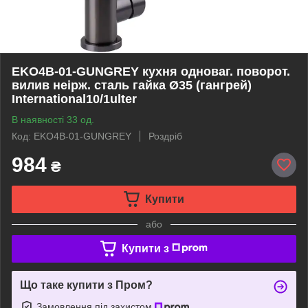
EKO4B-01-GUNGREY кухня одноваг. поворот.
вилив неірж. сталь гайка Ø35 (гангрей)
International10/1ulter
В наявності 33 од.
Код: EKO4B-01-GUNGREY
Роздріб
984
₴
Купити
або
Купити з
Що таке купити з Пром?
Замовлення під захистом