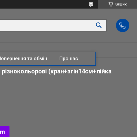
Кошик
Повернення та обмін
Про нас
різнокольорові (кран+згін14см+лійка