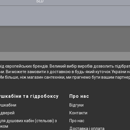
SLD
 європейських брендів. Великий вибір виробів дозволить підібрати
и. Ви можете замовити з доставкою в будь-який куточок України на
Ми більше, ніж магазин сантехніки, ми прагнемо бути вашим партне
ушкабіни та гідробоксу
Про нас
ушкабіни
Відгуки
х дверей
Контакти
ля душових кабін (стельові) з
Про нас
оком
Доставка і оплата