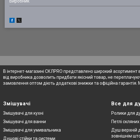
Виробник
В інтернет-магазині СКЛPRO представлено широкий асортимент від
від виробника дозволить придбати якісний товар, не переплачуюч
замовлення оптом діють додаткові знижки та офіційна гарантія. 
Змішувачі
Все для д
Змішувачі для кухні
Ролики для д
Змішувачі для ванни
Петлі скляни
Змішувачі для умивальника
Душ верхній д
зовнішнім шт
Душові стійки та системи