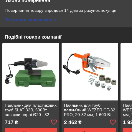
Умови повернення
Повернення товару впродовж 14 днів за рахунок покупця
Всі умови повернення
Подібні товари компанії
Паяльник для пластикових
Паяльник для труб
Паял
труб SLAT 32B, 600Вт,
полум'яний WEZER CF-32
WEZ
насадки парні Ø20...32
PRO, 20-32 мм, 1 600 Вт
мм, 
717
2 462
1 9
₴
₴