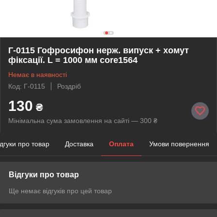
Г-0115 Гофросифон нерж. випуск + хомут
фіксації. L = 1000 мм core1564
Немає в наявності
Код: Г-0115
Роздріб
130
₴
Мінімальна сума замовлення на сайті — 300 ₴
ідгуки про товар
Доставка
Оплата
Умови повернення
Відгуки про товар
Ще немає відгуків про цей товар