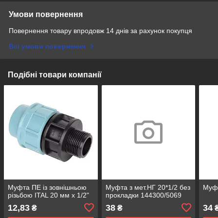
Умови повернення
Повернення товару впродовж 14 днів за рахунок покупця
Всі умови повернення
Подібні товари компанії
Муфта ПЕ із зовнішньою
Муфта з мет.НГ 20*1/2 без
Муфт
різьбою ITAL 20 мм х 1/2"
прокладки 144300/5069
12,83
38
34
₴
₴