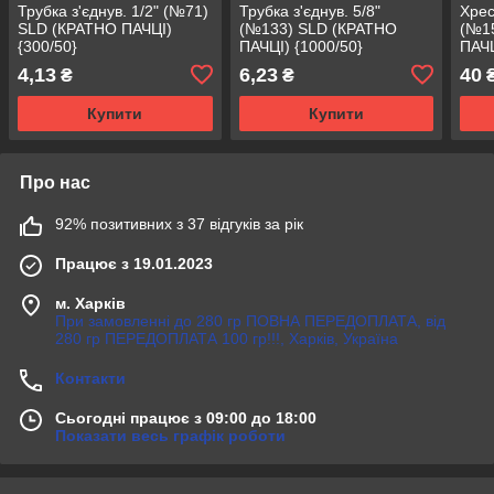
Трубка з'єднув. 1/2" (№71)
Трубка з'єднув. 5/8"
Хрес
SLD (КРАТНО ПАЧЦІ)
(№133) SLD (КРАТНО
(№1
{300/50}
ПАЧЦІ) {1000/50}
ПАЧЦ
4,13
6,23
40
₴
₴
Купити
Купити
Про нас
92% позитивних з 37 відгуків за рік
Працює з 19.01.2023
м. Харків
При замовленні до 280 гр ПОВНА ПЕРЕДОПЛАТА, від
280 гр ПЕРЕДОПЛАТА 100 гр!!!, Харків, Україна
Контакти
Сьогодні працює з 09:00 до 18:00
Показати весь графік роботи