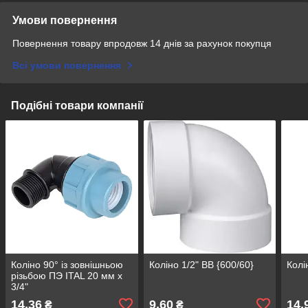
Умови повернення
Повернення товару впродовж 14 днів за рахунок покупця
Всі умови повернення
Подібні товари компанії
Коліно 90° із зовнішньою
Коліно 1/2" ВВ {600/60}
Колі
різьбою ПЭ ITAL 20 мм х
3/4"
14,36
9,60
14,
₴
₴