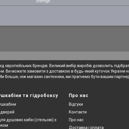
Shimge
 європейських брендів. Великий вибір виробів дозволить підібрати
и. Ви можете замовити з доставкою в будь-який куточок України на
Ми більше, ніж магазин сантехніки, ми прагнемо бути вашим партне
ушкабіни та гідробоксу
Про нас
ушкабіни
Відгуки
х дверей
Контакти
ля душових кабін (стельові) з
Про нас
оком
Доставка і оплата