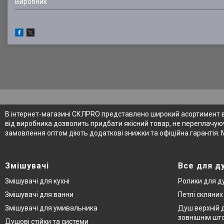
Виробник
В інтернет-магазині СКЛPRO представлено широкий асортимент від
від виробника дозволить придбати якісний товар, не переплачуюч
замовлення оптом діють додаткові знижки та офіційна гарантія. 
Змішувачі
Все для д
Змішувачі для кухні
Ролики для д
Змішувачі для ванни
Петлі скляни
Змішувачі для умивальника
Душ верхній д
зовнішнім шт
Душові стійки та системи