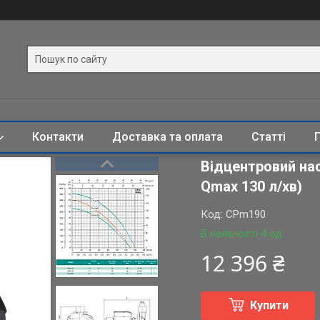
Контакти
Доставка та оплата
Статті
Відцентровий нас
Qmax 130 л/хв)
Код:
CPm190
В наявності 4 од.
12 396 ₴
Купити