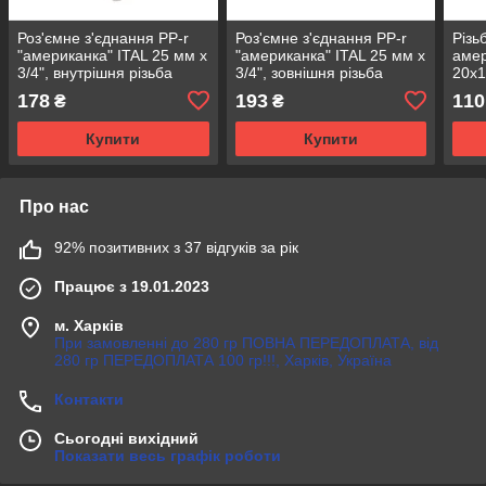
Роз'ємне з'єднання PP-r
Роз'ємне з'єднання PP-r
Різь
"американка" ITAL 25 мм х
"американка" ITAL 25 мм х
амер
3/4", внутрішня різьба
3/4", зовнішня різьба
20х1
різь
178
193
110
₴
₴
Купити
Купити
Про нас
92% позитивних з 37 відгуків за рік
Працює з 19.01.2023
м. Харків
При замовленні до 280 гр ПОВНА ПЕРЕДОПЛАТА, від
280 гр ПЕРЕДОПЛАТА 100 гр!!!, Харків, Україна
Контакти
Сьогодні вихідний
Показати весь графік роботи