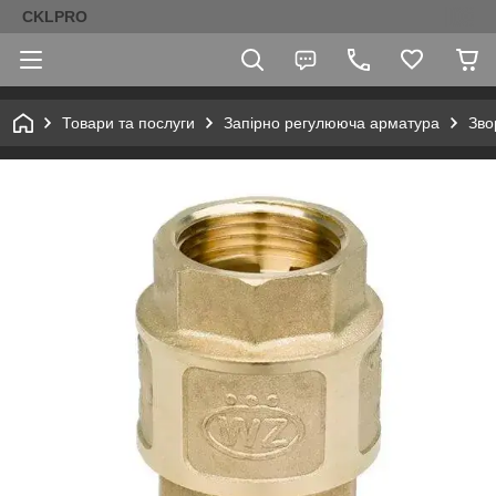
CKLPRO
Товари та послуги
Запірно регулююча арматура
Зво