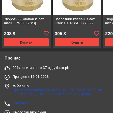
Зворотний клапан із лат.
Зворотний клапан із лат.
Звор
шток 1" WEG {78/3}
шток 1 1/4" WEG {76/2}
шток
208
305
220
₴
₴
Купити
Купити
Про нас
92% позитивних з 37 відгуків за рік
Працює з 19.01.2023
м. Харків
При замовленні до 280 гр ПОВНА ПЕРЕДОПЛАТА, від
280 гр ПЕРЕДОПЛАТА 100 гр!!!, Харків, Україна
Контакти
Сьогодні вихідний