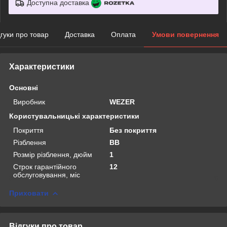
Доступна доставка
дгуки про товар
Доставка
Оплата
Умови повернення
Характеристики
Основні
Виробник
WEZER
Користувальницькі характеристики
Покриття
Без покриття
Рiзблення
BB
Розмiр рiзблення, дюйм
1
Строк гарантійного
12
обслуговування, міс
Приховати
Відгуки про товар