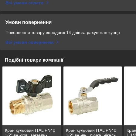
Всі умови оплати
Умови повернення
Повернення товару впродовж 14 днів за рахунок покупця
Всі умови повернення
Подібні товари компанії
Кран кульовий ITAL PN40
Кран кульовий ITAL PN40
Кран
1/2" вн.-зов., метелик,
1/2" вн.-вн., ручка, нікель
1 1/2