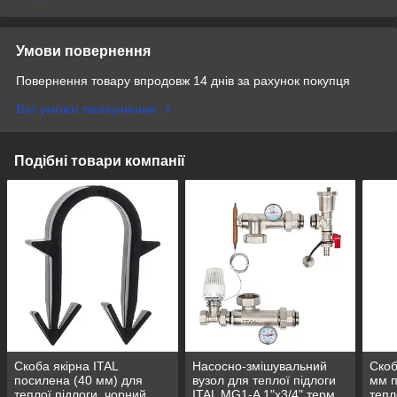
Умови повернення
Повернення товару впродовж 14 днів за рахунок покупця
Всі умови повернення
Подібні товари компанії
Скоба якірна ITAL
Насосно-змішувальний
Скоб
посилена (40 мм) для
вузол для теплої підлоги
мм п
теплої підлоги, чорний
ITAL MG1-A 1"x3/4" терм.
тепл