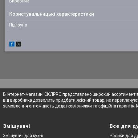
Виробник
Користувальницькі характеристики
Підгрупа
В інтернет-магазині СКЛPRO представлено широкий асортимент від
від виробника дозволить придбати якісний товар, не переплачуюч
замовлення оптом діють додаткові знижки та офіційна гарантія. 
Змішувачі
Все для д
Змішувачі для кухні
Ролики для д