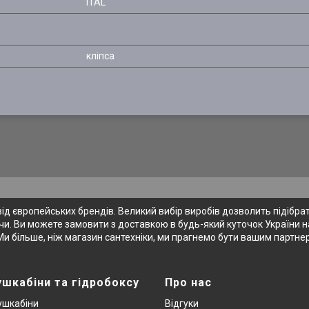
ITAL
кліпса
 європейських брендів. Великий вибір виробів дозволить підібрати
и. Ви можете замовити з доставкою в будь-який куточок України на
Ми більше, ніж магазин сантехніки, ми прагнемо бути вашим партне
ушкабіни та гідробоксу
Про нас
ушкабіни
Відгуки