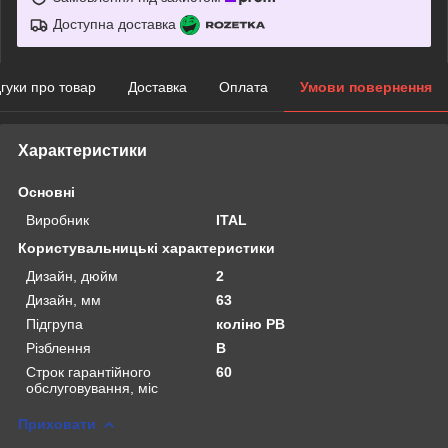
Доступна доставка
дгуки про товар
Доставка
Оплата
Умови повернення
Характеристики
Основні
Виробник
ITAL
Користувальницькі характеристики
Дизайн, дюйм
2
Дизайн, мм
63
Підгрупа
коліно РВ
Рiзблення
В
Строк гарантійного
60
обслуговування, міс
Приховати