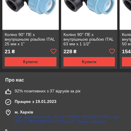
Коліно 90° ПЕ з
Коліно 90° ПЕ з
Колі
внутрішньою різьбою ITAL
внутрішньою різьбою ITAL
внут
25 мм х 1"
63 мм х 1 1/2"
50 м
21
228
154
₴
₴
Купити
Купити
Про нас
92% позитивних з 37 відгуків за рік
Працює з 19.01.2023
м. Харків
При замовленні до 280 гр ПОВНА ПЕРЕДОПЛАТА, від
280 гр ПЕРЕДОПЛАТА 100 гр!!!, Харків, Україна