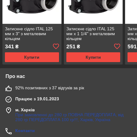
Затискне сідло ITAL 125
Затискне сідло ITAL 125
Зати
мм х 3" з металевим
мм х 1 1/4" з металевим
мм х
кільцем
кільцем
кіль
341
251
591
₴
₴
Купити
Купити
Про нас
92% позитивних з 37 відгуків за рік
Працює з 19.01.2023
м. Харків
При замовленні до 280 гр ПОВНА ПЕРЕДОПЛАТА, від
280 гр ПЕРЕДОПЛАТА 100 гр!!!, Харків, Україна
Контакти