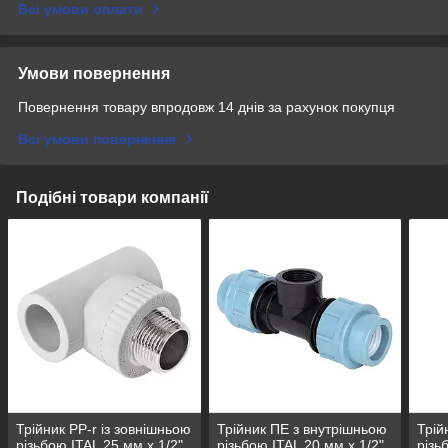
Всі умови оплати
Умови повернення
Повернення товару впродовж 14 днів за рахунок покупця
Всі умови повернення
Подібні товари компанії
Трійник PP-r із зовнішньою
Трійник ПЕ з внутрішньою
Трій
різьбою ITAL 25 мм х 1/2"
різьбою ITAL 20 мм х 1/2"
різь