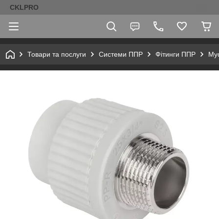
CKLPRO
Товари та послуги
Системи ППР
Фітинги ППР
Муф