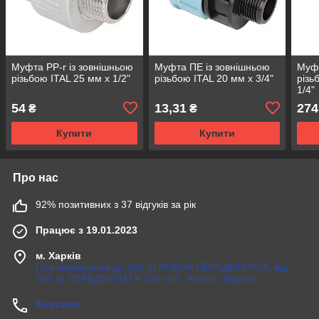
Муфта PP-r із зовнішньою
Муфта ПЕ із зовнішньою
Муфт
різьбою ITAL 25 мм х 1/2"
різьбою ITAL 20 мм х 3/4"
різь
1/4"
54
13,31
274
₴
₴
Купити
Купити
Про нас
92% позитивних з 37 відгуків за рік
Працює з 19.01.2023
м. Харків
При замовленні до 280 гр ПОВНА ПЕРЕДОПЛАТА, від
280 гр ПЕРЕДОПЛАТА 100 гр!!!, Харків, Україна
Контакти