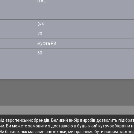
ITAL
3/4
20
муфта РЗ
60
 європейських брендів. Великий вибір виробів дозволить підібрати
и. Ви можете замовити з доставкою в будь-який куточок України на
Ми більше, ніж магазин сантехніки, ми прагнемо бути вашим партне