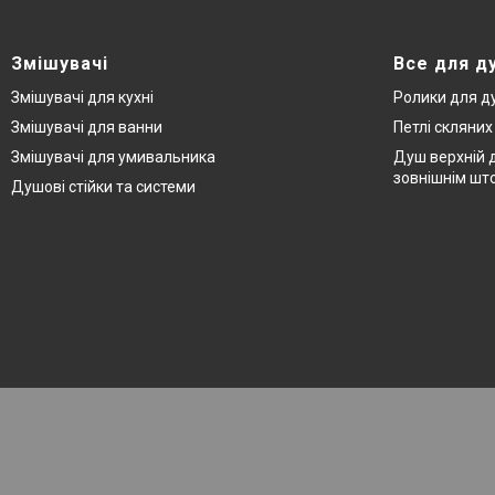
Змішувачі
Все для д
Змішувачі для кухні
Ролики для д
Змішувачі для ванни
Петлі скляни
Змішувачі для умивальника
Душ верхній д
зовнішнім шт
Душові стійки та системи