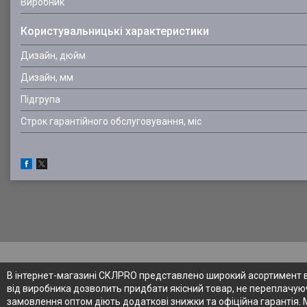
Виробник
Користувальницькі характеристики
Дизайн, дюйм
Дизайн, мм
Підгрупа
Строк гарантійного обслуговування, міс
В інтернет-магазині СКЛPRO представлено широкий асортимент від
від виробника дозволить придбати якісний товар, не переплачуюч
замовлення оптом діють додаткові знижки та офіційна гарантія. 