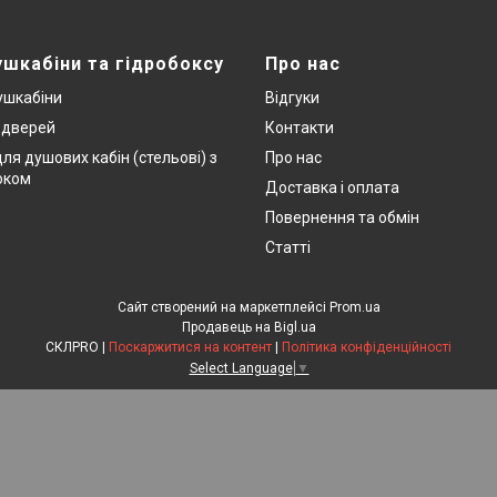
ушкабіни та гідробоксу
Про нас
ушкабіни
Відгуки
х дверей
Контакти
ля душових кабін (стельові) з
Про нас
оком
Доставка і оплата
Повернення та обмін
Статті
Сайт створений на маркетплейсі
Prom.ua
Продавець на Bigl.ua
СКЛPRO |
Поскаржитися на контент
|
Політика конфіденційності
Select Language
▼