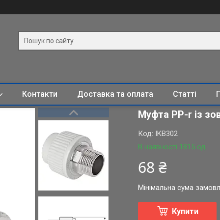
Контакти
Доставка та оплата
Статті
Муфта PP-r із зо
Код:
IKB302
В наявності 1815 од.
68 ₴
Мінімальна сума замовл
Купити