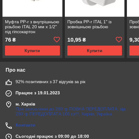
Муфта PP-r з внутрішньою
Пробка PP-r ITAL 1" із
Проб
різьбою ITAL 20 мм х 1/2"
зовнішньою різьбою
зовн
під гіпсокартон
76
10,95
9,3
₴
₴
Купити
Купити
Про нас
92% позитивних з 37 відгуків за рік
Працює з 19.01.2023
м. Харків
При замовленні до 280 гр ПОВНА ПЕРЕДОПЛАТА, від
280 гр ПЕРЕДОПЛАТА 100 гр!!!, Харків, Україна
Контакти
Сьогодні працює з 09:00 до 18:00