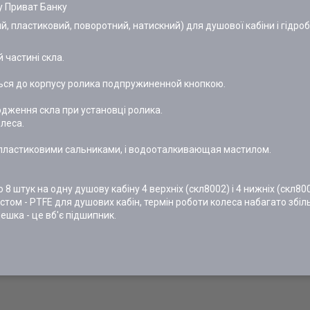
у Приват Банку
й, пластиковий, поворотний, натискний) для душової кабіни і гідроб
 частині скла.
ться до корпусу ролика подпружиненной кнопкою.
одження скла при установці ролика.
олеса.
і пластиковими сальниками, і водооталкивающая мастилом.
 штук на одну душову кабіну 4 верхніх (скл8002) і 4 нижніх (скл80
стом - PTFE для душових кабін, термін роботи колеса набагато збіл
шка - це вб'є підшипник.