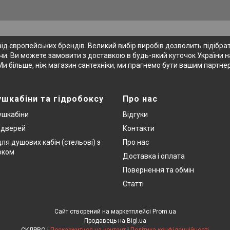
 європейських брендів. Великий вибір виробів дозволить підібрати
и. Ви можете замовити з доставкою в будь-який куточок України на
Ми більше, ніж магазин сантехніки, ми прагнемо бути вашим партне
ушкабіни та гідробоксу
Про нас
ушкабіни
Відгуки
х дверей
Контакти
ля душових кабін (стельові) з
Про нас
оком
Доставка і оплата
Повернення та обмін
Статті
Сайт створений на маркетплейсі
Prom.ua
Продавець на Bigl.ua