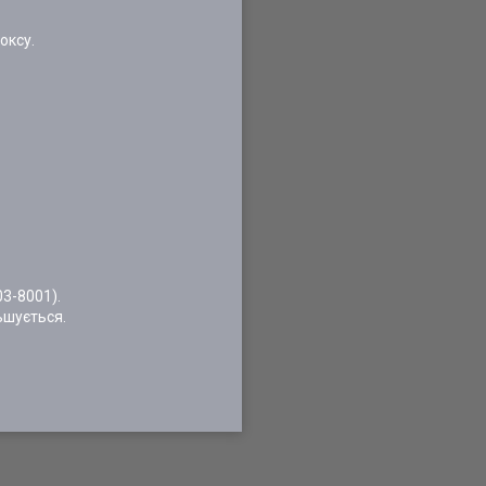
оксу.
03-8001).
ьшується.