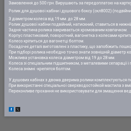
Замовлення до 500 грн. Вирушають за передоплатою на картк
Ролик для душової кабіни і душового боксу (скл8002) (подвійни
З діаметром колеса від 19 мм. до 28 мм.
Ролик душової кабіни подвійний, натискний, ставиться в нижній
Задня частина ролика закривається хромованим ковпачком.
Корпус пластиковий, поворотний, вагонетка з колесами кріпи
Колесо кріпиться до вагонетці болтом.
Посадочні деталі виготовлені з пластику, що запобіжить пошк
При підборі ролика необхідно точно знати зовнішній діаметр к
Можлива установка колеса діаметром від 19 до 28 мм.
Колеса зі спеціальним підшипником, з металевими сепарації 
Колеса знімні -крепятся болтом.
У душових кабінах з двома дверима ролики комплектуються по 8
При використанні спеціальної сверхводостойкой мастила з вмі
Переконливе прохання не використовувати для змащення веде