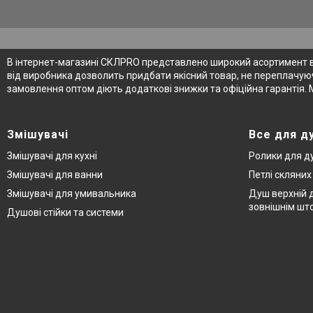
В інтернет-магазині СКЛPRO представлено широкий асортимент від
від виробника дозволить придбати якісний товар, не переплачуюч
замовлення оптом діють додаткові знижки та офіційна гарантія. 
Змішувачі
Все для д
Змішувачі для кухні
Ролики для д
Змішувачі для ванни
Петлі скляни
Змішувачі для умивальника
Душ верхній д
зовнішнім шт
Душові стійки та системи