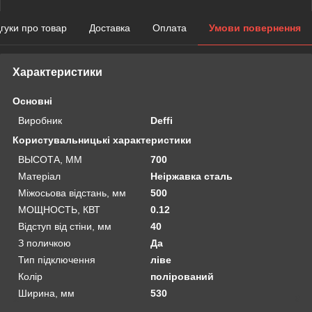
дгуки про товар
Доставка
Оплата
Умови повернення
Характеристики
Основні
Виробник
Deffi
Користувальницькі характеристики
ВЫСОТА, ММ
700
Матеріал
Неіржавка сталь
Міжосьова відстань, мм
500
МОЩНОСТЬ, КВТ
0.12
Відступ від стіни, мм
40
З поличкою
Да
Тип підключення
ліве
Колір
полірований
Ширина, мм
530