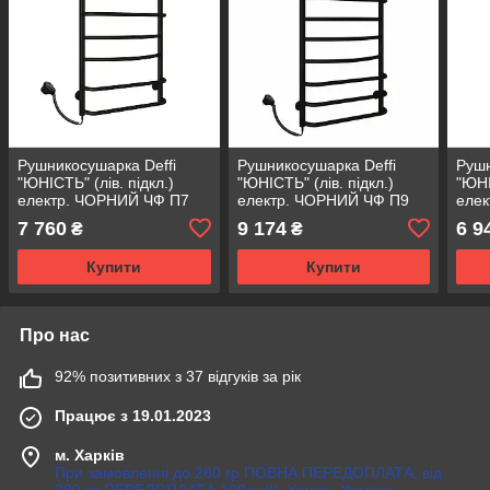
Рушникосушарка Deffi
Рушникосушарка Deffi
Рушн
"ЮНІСТЬ" (лів. підкл.)
"ЮНІСТЬ" (лів. підкл.)
"ЮНІ
електр. ЧОРНИЙ ЧФ П7
електр. ЧОРНИЙ ЧФ П9
елек
(500х800) 60Вт {1}
(500х900) 60Вт {1}
{1}
7 760
9 174
6 9
₴
₴
Купити
Купити
Про нас
92% позитивних з 37 відгуків за рік
Працює з 19.01.2023
м. Харків
При замовленні до 280 гр ПОВНА ПЕРЕДОПЛАТА, від
280 гр ПЕРЕДОПЛАТА 100 гр!!!, Харків, Україна