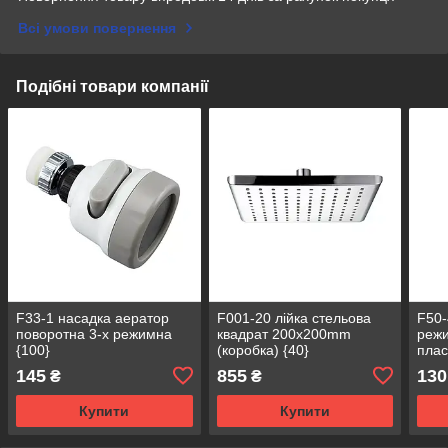
Всі умови повернення
Подібні товари компанії
F33-1 насадка аератор
F001-20 лійка стельова
F50-
поворотна 3-х режимна
квадрат 200х200mm
режи
{100}
(коробка) {40}
плас
145
855
130
₴
₴
Купити
Купити