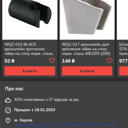
WQZ-015 BLACK
WQZ-017 кронштейн для
Шта
кронштейн кріплення
кріплення лійки на стіну
STK-
лійки на стіну нерж. сталь
нерж. сталь WEZER {200}
прис
(чорний) WEZER {300/1}
трим
52
146
977
₴
₴
лійк
Купити
Купити
Про нас
92% позитивних з 37 відгуків за рік
Працює з 19.01.2023
м. Харків
При замовленні до 280 гр ПОВНА ПЕРЕДОПЛАТА, від