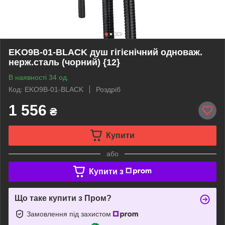
EKO9В-01-BLACK душ гігієнiчний одноваж.
нерж.сталь (чорний) {12}
В наявності 34 од.
Код: EKO9В-01-BLACK
Роздріб
1 556
₴
Купити
або
Купити з
Що таке купити з Пром?
Замовлення під захистом