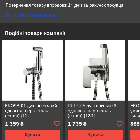
Повернення товару впродовж 14 днів за рахунок покупця
Всі умови повернення
Подібні товари компанії
EKO9B-01 душ гігієнiчний
PUL9-05 душ гігієнiчний
EKO
одноваж. нерж.сталь
одноваж. нерж.сталь
умив
(сатин) {12}
(сатин) {12/1}
вили
Ø35 
1 359
1 735
866
₴
₴
Купити
Купити