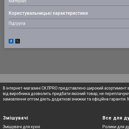
Матеріал
Користувальницькі характеристики
Підгрупа
В інтернет-магазині СКЛPRO представлено широкий асортимент від
від виробника дозволить придбати якісний товар, не переплачуюч
замовлення оптом діють додаткові знижки та офіційна гарантія. 
Змішувачі
Все для д
Змішувачі для кухні
Ролики для д