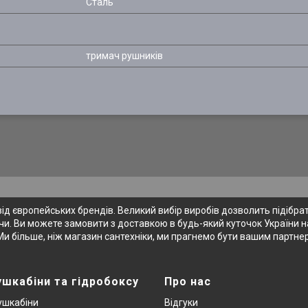
Сталь
тримач рушників
 європейських брендів. Великий вибір виробів дозволить підібрати
и. Ви можете замовити з доставкою в будь-який куточок України на
Ми більше, ніж магазин сантехніки, ми прагнемо бути вашим партне
ушкабіни та гідробоксу
Про нас
ушкабіни
Відгуки