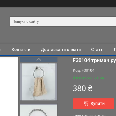
Контакти
Доставка та оплата
Статті
F30104 тримач ру
Код:
F30104
В наявності 69 од.
380 ₴
Купити