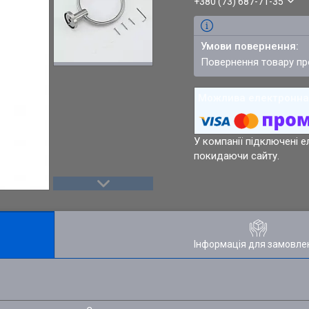
+380 (73) 687-71-35
повернення товару п
У компанії підключені е
покидаючи сайту.
Інформація для замовле