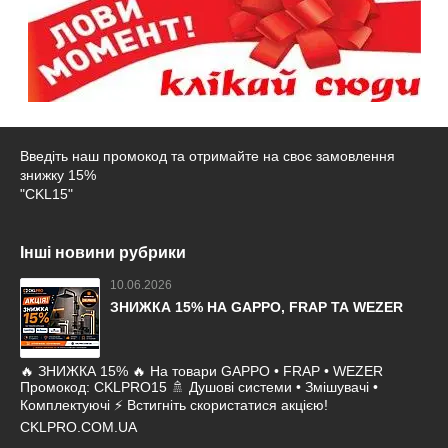
Введіть наш промокод та отримайте на своє замовлення
знижку 15%
"CKL15"
Інші новини рубрики
10.06.2026
ЗНИЖКА 15% НА GAPPO, FRAP ТА WEZER
🔥 ЗНИЖКА 15% 🔥 На товари GAPPO • FRAP • WEZER
Промокод: CKLPRO15 🚿 Душові системи • Змішувачі •
Комплектуючі ⚡ Встигніть скористатися акцією!
CKLPRO.COM.UA