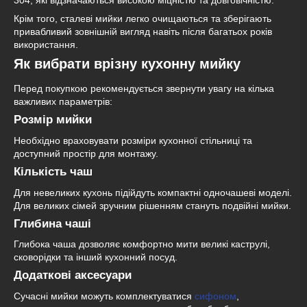
304, які відзначаються високою міцністю та довговічністю.
Крім того, сталеві мийки легко очищаються та зберігають
привабливий зовнішній вигляд навіть після багатьох років
використання.
Як вибрати врізну кухонну мийку
Перед покупкою рекомендується звернути увагу на кілька
важливих параметрів:
Розмір мийки
Необхідно враховувати розміри кухонної стільниці та
доступний простір для монтажу.
Кількість чаш
Для невеликих кухонь підійдуть компактні одночашеві моделі.
Для великих сімей зручним рішенням стануть подвійні мийки.
Глибина чаші
Глибока чаша дозволяє комфортно мити великі каструлі,
сковорідки та інший кухонний посуд.
Додаткові аксесуари
Сучасні мийки можуть комплектуватися
сифоном
,