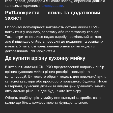
коландером, дозатором миючого засобу, обробною дошкою
та іншими корисними
аксесуарами
.
PVD-покриття — стиль та додатковий
захист
Особливої популярності набувають кухонні мийки з PVD-
покриттям у чорному, золотому або графітовому кольорі.
Таке покриття не лише надає виробу преміальний вигляд,
але й підвищує стійкість поверхні до подряпин та зовнішніх
впливів. У каталозі представлені різноманітні моделі з
декоративним PVD-покриттям.
Де купити врізну кухонну мийку
В інтернет-магазині CKLPRO представлений широкий вибір
врізних кухонних мийок різних розмірів, кольорів та
конфігурацій. Ви можете обрати модель для невеликої кухні,
сучасної квартири або просторого приватного будинку. Якісні
матеріали, сучасний дизайн та вигідні ціни дозволять знайти
оптимальне рішення для будь-якого інтер'єру.
Оберіть надійну врізну мийку вже сьогодні та зробіть свою
кухню ще більш комфортною та функціональною.